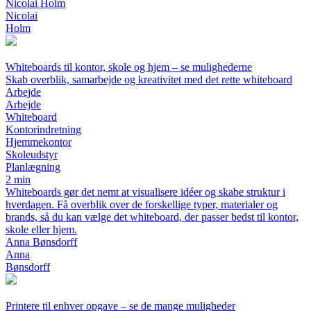
Nicolai Holm
Nicolai
Holm
Whiteboards til kontor, skole og hjem – se mulighederne
Skab overblik, samarbejde og kreativitet med det rette whiteboard
Arbejde
Arbejde
Whiteboard
Kontorindretning
Hjemmekontor
Skoleudstyr
Planlægning
2 min
Whiteboards gør det nemt at visualisere idéer og skabe struktur i
hverdagen. Få overblik over de forskellige typer, materialer og
brands, så du kan vælge det whiteboard, der passer bedst til kontor,
skole eller hjem.
Anna Bønsdorff
Anna
Bønsdorff
Printere til enhver opgave – se de mange muligheder