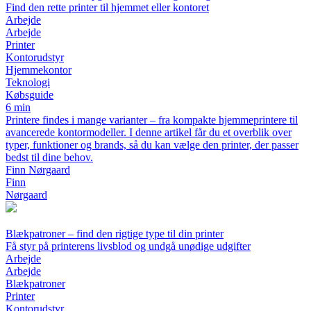
Find den rette printer til hjemmet eller kontoret
Arbejde
Arbejde
Printer
Kontorudstyr
Hjemmekontor
Teknologi
Købsguide
6 min
Printere findes i mange varianter – fra kompakte hjemmeprintere til
avancerede kontormodeller. I denne artikel får du et overblik over
typer, funktioner og brands, så du kan vælge den printer, der passer
bedst til dine behov.
Finn Nørgaard
Finn
Nørgaard
Blækpatroner – find den rigtige type til din printer
Få styr på printerens livsblod og undgå unødige udgifter
Arbejde
Arbejde
Blækpatroner
Printer
Kontorudstyr