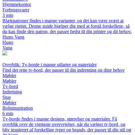
Hjemmekontor
Forbrugsvarer
3 min
Blækpatroner findes i mange varianter, og det kan være svært at
vælge rigtigt. Denne guide hjælper dig med at forstå forskellene, så
du kan finde den patron, der passer bedst til din printer og dit behov.
Hugo Vang
Hugo
Vang
Overblik: Tv-borde i mange stilarter og materialer
Find det rette tv-bord, der passer til din indretning og dine behov
Møbler
Møbler
Tv-bord
Indretning
Stue
Møbler
Boliginspiration
6 min
Tv-borde findes i mange designs, størrelser og materialer. Få
overblik over de vigtigste overvejelser, når du vælger tv-bord, og
bliv inspireret af forskellige typer og brands, der passer til din stil og