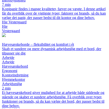
Bæredygtighed
7 min
Kopipapir findes i mange kvaliteter, farver og vægte. I denne artikel
får du overblik over de vigtigste typer, faktorer og brands, så du kan
vælge det papir, der passer bedst til dit kontor og dine behov.
Hie Vestergaard
Hie
Vestergaard
Hævesænkeborde – fleksibilitet og komfort i ét
Skab et sundere og mere dynamisk arbejdsmiljø med et bord, der
tilpasser sig dig
Arbejde
Arbejde
Hævesænkebord
Ergonomi
Kontorindretning
Hjemmekontor
Arbejdsmiljø
2 min
Et hævesænkebord giver mulighed for at arbejde både siddende og
stående og skaber et sundere arbejdsmiljø. Få overblik over typer,
funktioner og brands, så du kan vælge det bord, der passer bedst til
dine behov.