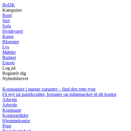
BoDK
Kategorier
Bord
Stol
Sofa
Hvidevarer
Kunst
Blomster
Lys
Møbler
Budget
Energi
Log på
Registrér dig
Nyhedsbrevet
Kopipapirer i mange varianter – find den rette type
Få styr på papirkvalitet, formater og miljømærker til dit kontor
Arbejde
Arbejde
Kopipapir
Kontorartikler
Hjemmekontor
Print