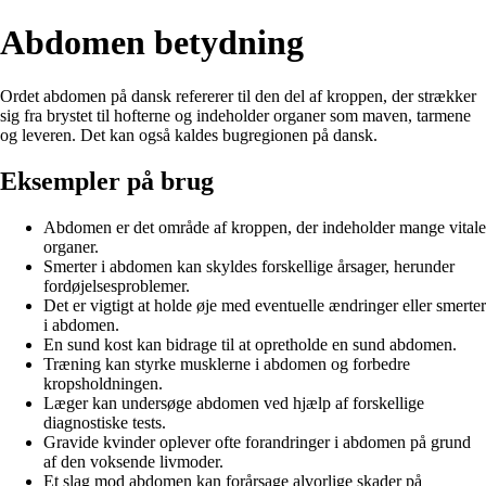
Abdomen betydning
Ordet abdomen på dansk refererer til den del af kroppen, der strækker
sig fra brystet til hofterne og indeholder organer som maven, tarmene
og leveren. Det kan også kaldes bugregionen på dansk.
Eksempler på brug
Abdomen er det område af kroppen, der indeholder mange vitale
organer.
Smerter i abdomen kan skyldes forskellige årsager, herunder
fordøjelsesproblemer.
Det er vigtigt at holde øje med eventuelle ændringer eller smerter
i abdomen.
En sund kost kan bidrage til at opretholde en sund abdomen.
Træning kan styrke musklerne i abdomen og forbedre
kropsholdningen.
Læger kan undersøge abdomen ved hjælp af forskellige
diagnostiske tests.
Gravide kvinder oplever ofte forandringer i abdomen på grund
af den voksende livmoder.
Et slag mod abdomen kan forårsage alvorlige skader på