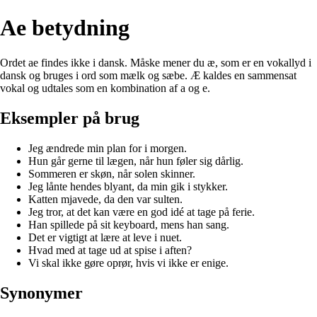
Ae betydning
Ordet ae findes ikke i dansk. Måske mener du æ, som er en vokallyd i
dansk og bruges i ord som mælk og sæbe. Æ kaldes en sammensat
vokal og udtales som en kombination af a og e.
Eksempler på brug
Jeg ændrede min plan for i morgen.
Hun går gerne til lægen, når hun føler sig dårlig.
Sommeren er skøn, når solen skinner.
Jeg lånte hendes blyant, da min gik i stykker.
Katten mjavede, da den var sulten.
Jeg tror, at det kan være en god idé at tage på ferie.
Han spillede på sit keyboard, mens han sang.
Det er vigtigt at lære at leve i nuet.
Hvad med at tage ud at spise i aften?
Vi skal ikke gøre oprør, hvis vi ikke er enige.
Synonymer