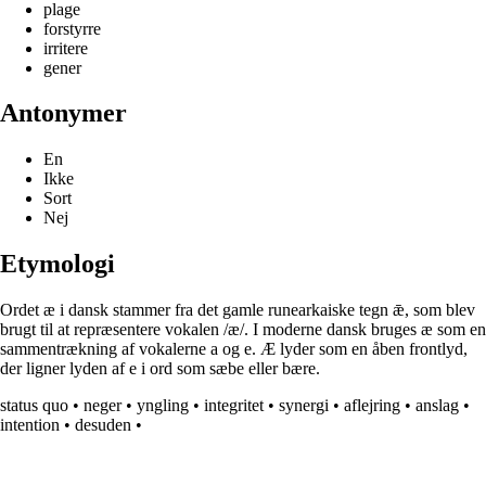
plage
forstyrre
irritere
gener
Antonymer
En
Ikke
Sort
Nej
Etymologi
Ordet æ i dansk stammer fra det gamle runearkaiske tegn ǣ, som blev
brugt til at repræsentere vokalen /æ/. I moderne dansk bruges æ som en
sammentrækning af vokalerne a og e. Æ lyder som en åben frontlyd,
der ligner lyden af e i ord som sæbe eller bære.
status quo
•
neger
•
yngling
•
integritet
•
synergi
•
aflejring
•
anslag
•
intention
•
desuden
•