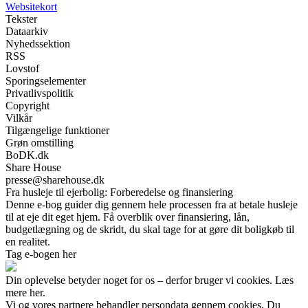
Websitekort
Tekster
Dataarkiv
Nyhedssektion
RSS
Lovstof
Sporingselementer
Privatlivspolitik
Copyright
Vilkår
Tilgængelige funktioner
Grøn omstilling
BoDK.dk
Share House
presse@sharehouse.dk
Fra husleje til ejerbolig: Forberedelse og finansiering
Denne e-bog guider dig gennem hele processen fra at betale husleje
til at eje dit eget hjem. Få overblik over finansiering, lån,
budgetlægning og de skridt, du skal tage for at gøre dit boligkøb til
en realitet.
Tag e-bogen her
Din oplevelse betyder noget for os – derfor bruger vi cookies. Læs
mere her.
Vi og vores partnere behandler persondata gennem cookies. Du