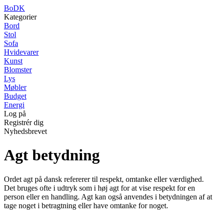
BoDK
Kategorier
Bord
Stol
Sofa
Hvidevarer
Kunst
Blomster
Lys
Møbler
Budget
Energi
Log på
Registrér dig
Nyhedsbrevet
Agt betydning
Ordet agt på dansk refererer til respekt, omtanke eller værdighed.
Det bruges ofte i udtryk som i høj agt for at vise respekt for en
person eller en handling. Agt kan også anvendes i betydningen af at
tage noget i betragtning eller have omtanke for noget.