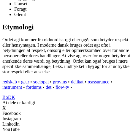
Uanset
Foragt
Glemt
Etymologi
Ordet agt kommer fra oldnordisk ǫgt eller ǫgð, som betyder respekt
eller hensyntagen. I moderne dansk bruges ordet agt ofte i
betydningen af respekt, omsorg eller opmærksomhed over for andre
personer eller deres handlinger. At vise agt over for nogen betyder at
anerkende deres værdi og betydning. Ordet kan også bruges i mere
specifikke sammenhænge, f.eks. i udtrykket i høj agt for at udtrykke
stor respekt eller anseelse.
redskab
•
gear
•
sociopat
•
provins
•
delikat
•
reassurance
•
instrument
•
fordums
•
det
•
flow-tv
•
BoDK
At dele er kærligt
X
Facebook
Instagram
LinkedIn
YouTube