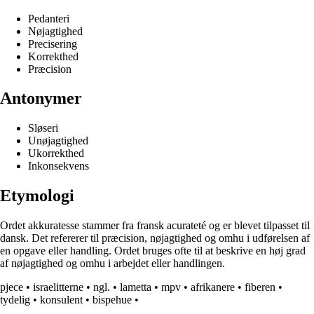
Pedanteri
Nøjagtighed
Precisering
Korrekthed
Præcision
Antonymer
Sløseri
Unøjagtighed
Ukorrekthed
Inkonsekvens
Etymologi
Ordet akkuratesse stammer fra fransk acurateté og er blevet tilpasset til
dansk. Det refererer til præcision, nøjagtighed og omhu i udførelsen af
en opgave eller handling. Ordet bruges ofte til at beskrive en høj grad
af nøjagtighed og omhu i arbejdet eller handlingen.
pjece
•
israelitterne
•
ngl.
•
lametta
•
mpv
•
afrikanere
•
fiberen
•
tydelig
•
konsulent
•
bispehue
•