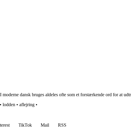
. I moderne dansk bruges aldeles ofte som et forstærkende ord for at udt
•
lodden
•
aflejring
•
terest
TikTok
Mail
RSS