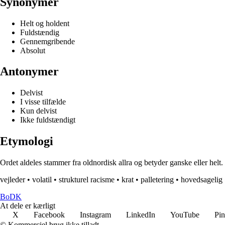
Synonymer
Helt og holdent
Fuldstændig
Gennemgribende
Absolut
Antonymer
Delvist
I visse tilfælde
Kun delvist
Ikke fuldstændigt
Etymologi
Ordet aldeles stammer fra oldnordisk allra og betyder ganske eller helt
vejleder
•
volatil
•
strukturel racisme
•
krat
•
palletering
•
hovedsagelig
BoDK
At dele er kærligt
X
Facebook
Instagram
LinkedIn
YouTube
Pin
© Kommerciel brug ikke tilladt.