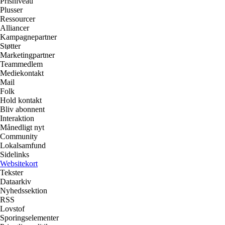
Prisniveau
Plusser
Ressourcer
Alliancer
Kampagnepartner
Støtter
Marketingpartner
Teammedlem
Mediekontakt
Mail
Folk
Hold kontakt
Bliv abonnent
Interaktion
Månedligt nyt
Community
Lokalsamfund
Sidelinks
Websitekort
Tekster
Dataarkiv
Nyhedssektion
RSS
Lovstof
Sporingselementer