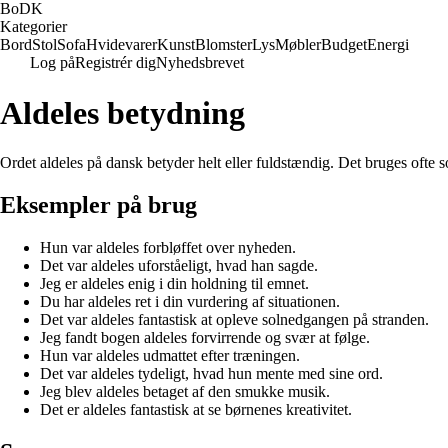
BoDK
Kategorier
Bord
Stol
Sofa
Hvidevarer
Kunst
Blomster
Lys
Møbler
Budget
Energi
Log på
Registrér dig
Nyhedsbrevet
Aldeles betydning
Ordet aldeles på dansk betyder helt eller fuldstændig. Det bruges ofte s
Eksempler på brug
Hun var aldeles forbløffet over nyheden.
Det var aldeles uforståeligt, hvad han sagde.
Jeg er aldeles enig i din holdning til emnet.
Du har aldeles ret i din vurdering af situationen.
Det var aldeles fantastisk at opleve solnedgangen på stranden.
Jeg fandt bogen aldeles forvirrende og svær at følge.
Hun var aldeles udmattet efter træningen.
Det var aldeles tydeligt, hvad hun mente med sine ord.
Jeg blev aldeles betaget af den smukke musik.
Det er aldeles fantastisk at se børnenes kreativitet.