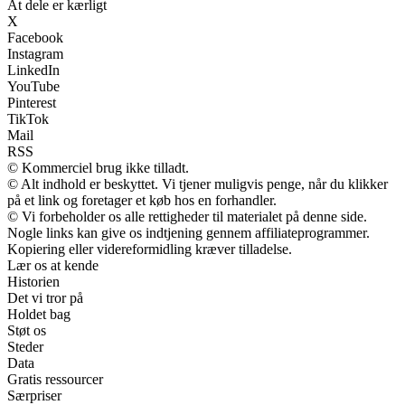
At dele er kærligt
X
Facebook
Instagram
LinkedIn
YouTube
Pinterest
TikTok
Mail
RSS
© Kommerciel brug ikke tilladt.
© Alt indhold er beskyttet. Vi tjener muligvis penge, når du klikker
på et link og foretager et køb hos en forhandler.
© Vi forbeholder os alle rettigheder til materialet på denne side.
Nogle links kan give os indtjening gennem affiliateprogrammer.
Kopiering eller videreformidling kræver tilladelse.
Lær os at kende
Historien
Det vi tror på
Holdet bag
Støt os
Steder
Data
Gratis ressourcer
Særpriser