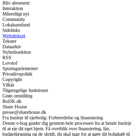
Bliv abonnent
Interaktion
Månedligt nyt
Community
Lokalsamfund
Sidelinks
Websitekort
Tekster
Dataarkiv
Nyhedssektion
RSS
Lovstof
Sporingselementer
Privatlivspolitik
Copyright
Vilkår
Tilgængelige funktioner
Grøn omstilling
BoDK.dk
Share House
presse@sharehouse.dk
Fra husleje til ejerbolig: Forberedelse og finansiering
Denne e-bog guider dig gennem hele processen fra at betale husleje
til at eje dit eget hjem. Få overblik over finansiering, lån,
budgetlægning og de skridt, du skal tage for at gøre dit boligkøb til