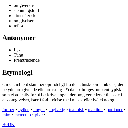
omgivende
stemningsfuld
atmosfærisk
omgivelser
miljø
Antonymer
Lys
Tung
Fremtrædende
Etymologi
Ordet ambient stammer oprindeligt fra det latinske ord ambiens, der
betyder omgivende eller omkring. På dansk bruges ambient typisk
som et adjektiv for at beskrive noget, der omgiver eller er til stede i
ens omgivelser, især i forbindelse med musik eller lydteknologi.
former
•
byline
•
nogen
•
angivelig
•
teatralsk
•
reaktion
•
puritaner
•
mim
•
memento
•
pive
•
BoDK