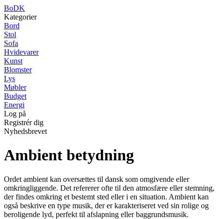
BoDK
Kategorier
Bord
Stol
Sofa
Hvidevarer
Kunst
Blomster
Lys
Møbler
Budget
Energi
Log på
Registrér dig
Nyhedsbrevet
Ambient betydning
Ordet ambient kan oversættes til dansk som omgivende eller
omkringliggende. Det refererer ofte til den atmosfære eller stemning,
der findes omkring et bestemt sted eller i en situation. Ambient kan
også beskrive en type musik, der er karakteriseret ved sin rolige og
beroligende lyd, perfekt til afslapning eller baggrundsmusik.