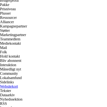
Brugerprofil
Pakke
Prisniveau
Plusser
Ressourcer
Alliancer
Kampagnepartner
Støtter
Marketingpartner
Teammedlem
Mediekontakt
Mail
Folk
Hold kontakt
Bliv abonnent
Interaktion
Månedligt nyt
Community
Lokalsamfund
Sidelinks
Websitekort
Tekster
Dataarkiv
Nyhedssektion
RSS