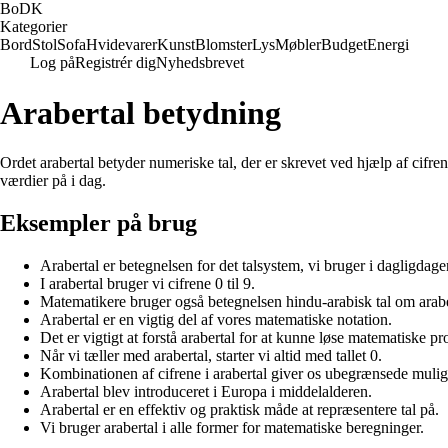
BoDK
Kategorier
Bord
Stol
Sofa
Hvidevarer
Kunst
Blomster
Lys
Møbler
Budget
Energi
Log på
Registrér dig
Nyhedsbrevet
Arabertal betydning
Ordet arabertal betyder numeriske tal, der er skrevet ved hjælp af cifr
værdier på i dag.
Eksempler på brug
Arabertal er betegnelsen for det talsystem, vi bruger i dagligdage
I arabertal bruger vi cifrene 0 til 9.
Matematikere bruger også betegnelsen hindu-arabisk tal om arabe
Arabertal er en vigtig del af vores matematiske notation.
Det er vigtigt at forstå arabertal for at kunne løse matematiske p
Når vi tæller med arabertal, starter vi altid med tallet 0.
Kombinationen af cifrene i arabertal giver os ubegrænsede muligh
Arabertal blev introduceret i Europa i middelalderen.
Arabertal er en effektiv og praktisk måde at repræsentere tal på.
Vi bruger arabertal i alle former for matematiske beregninger.