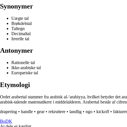
Synonymer
Uægte tal
Brøkdelstal
Taltegn
Decimaltal
Irreelle tal
Antonymer
Rationelle tal
Ikke-arabiske tal
Europæiske tal
Etymologi
Ordet arabertal stammer fra arabisk al-‘arabiyya, hvilket betyder det ara
arabisk-talende matematikere i middelalderen. Arabertal består af cifren
drapering
•
handle
•
gear
•
rekruttere
•
landlig
•
ngo
•
kickoff
•
fakture
BoDK
At dele er kærligt