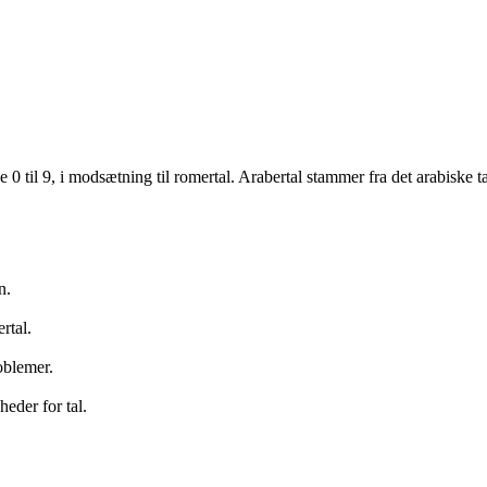
ene 0 til 9, i modsætning til romertal. Arabertal stammer fra det arabis
n.
rtal.
roblemer.
eder for tal.