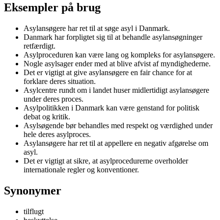
Eksempler på brug
Asylansøgere har ret til at søge asyl i Danmark.
Danmark har forpligtet sig til at behandle asylansøgninger
retfærdigt.
Asylproceduren kan være lang og kompleks for asylansøgere.
Nogle asylsager ender med at blive afvist af myndighederne.
Det er vigtigt at give asylansøgere en fair chance for at
forklare deres situation.
Asylcentre rundt om i landet huser midlertidigt asylansøgere
under deres proces.
Asylpolitikken i Danmark kan være genstand for politisk
debat og kritik.
Asylsøgende bør behandles med respekt og værdighed under
hele deres asylproces.
Asylansøgere har ret til at appellere en negativ afgørelse om
asyl.
Det er vigtigt at sikre, at asylprocedurerne overholder
internationale regler og konventioner.
Synonymer
tilflugt