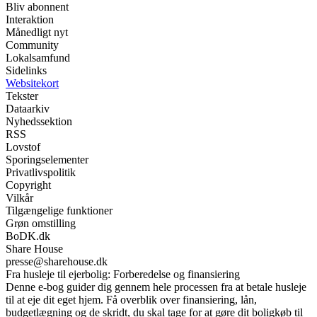
Bliv abonnent
Interaktion
Månedligt nyt
Community
Lokalsamfund
Sidelinks
Websitekort
Tekster
Dataarkiv
Nyhedssektion
RSS
Lovstof
Sporingselementer
Privatlivspolitik
Copyright
Vilkår
Tilgængelige funktioner
Grøn omstilling
BoDK.dk
Share House
presse@sharehouse.dk
Fra husleje til ejerbolig: Forberedelse og finansiering
Denne e-bog guider dig gennem hele processen fra at betale husleje
til at eje dit eget hjem. Få overblik over finansiering, lån,
budgetlægning og de skridt, du skal tage for at gøre dit boligkøb til