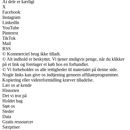
At dele er kærligt
X
Facebook
Instagram
LinkedIn
YouTube
Pinterest
TikTok
Mail
RSS
© Kommerciel brug ikke tilladt.
© Alt indhold er beskyttet. Vi tjener muligvis penge, når du klikker
på et link og foretager et køb hos en forhandler.
© Vi forbeholder os alle rettigheder til materialet på denne side.
Nogle links kan give os indtjening gennem affiliateprogrammer.
Kopiering eller videreformidling kræver tilladelse.
Lær os at kende
Historien
Det vi tror på
Holdet bag
Støt os
Steder
Data
Gratis ressourcer
Særpriser