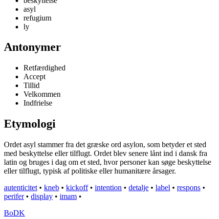
beskyttelse
asyl
refugium
ly
Antonymer
Retfærdighed
Accept
Tillid
Velkommen
Indfrielse
Etymologi
Ordet asyl stammer fra det græske ord asylon, som betyder et sted
med beskyttelse eller tilflugt. Ordet blev senere lånt ind i dansk fra
latin og bruges i dag om et sted, hvor personer kan søge beskyttelse
eller tilflugt, typisk af politiske eller humanitære årsager.
autenticitet
•
kneb
•
kickoff
•
intention
•
detalje
•
label
•
respons
•
perifer
•
display
•
imam
•
BoDK