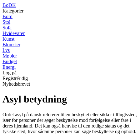
BoDK
Kategorier
Bord
Stol
Sofa
Hvidevarer
Kunst
Blomster
Lys
Møbler
Budget
Energi
Log på
Registrér dig
Nyhedsbrevet
Asyl betydning
Ordet asyl på dansk refererer til en beskyttet eller sikker tilflugtssted,
især for personer der søger beskyttelse mod forfølgelse eller fare i
deres hjemland. Det kan også henvise til den retlige status og det
fysiske sted, hvor sådanne personer kan søge beskyttelse og ophold.