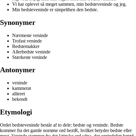
Vi har oplevet så meget sammen, min bedsteveninde og jeg.
Min bedsteveninde er simpelthen den bedste.
Synonymer
Nærmeste veninde
Trofast veninde
Bedstemakker
Allerbedste veninde
Stærkeste veninde
Antonymer
veninde
kammerat
allieret
bekendt
Etymologi
Ordet bedsteveninde består af to dele: bedste og veninde. Bedste
kommer fra det gamle norrøne ord beztR, hvilket betyder bedste eller
mest. Veninde stammer fra det latinske ord vēna, der oprindeligt betød