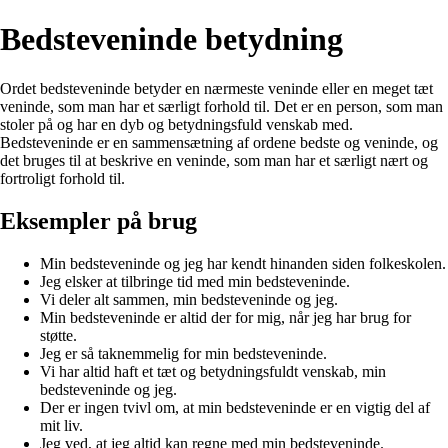
Bedsteveninde betydning
Ordet bedsteveninde betyder en nærmeste veninde eller en meget tæt
veninde, som man har et særligt forhold til. Det er en person, som man
stoler på og har en dyb og betydningsfuld venskab med.
Bedsteveninde er en sammensætning af ordene bedste og veninde, og
det bruges til at beskrive en veninde, som man har et særligt nært og
fortroligt forhold til.
Eksempler på brug
Min bedsteveninde og jeg har kendt hinanden siden folkeskolen.
Jeg elsker at tilbringe tid med min bedsteveninde.
Vi deler alt sammen, min bedsteveninde og jeg.
Min bedsteveninde er altid der for mig, når jeg har brug for
støtte.
Jeg er så taknemmelig for min bedsteveninde.
Vi har altid haft et tæt og betydningsfuldt venskab, min
bedsteveninde og jeg.
Der er ingen tvivl om, at min bedsteveninde er en vigtig del af
mit liv.
Jeg ved, at jeg altid kan regne med min bedsteveninde.