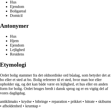
Hus
Ejendom
Boligareal
Domicil
Antonymer
Hus
Hjem
Ejendom
Lejlighed
Residens
Etymologi
Ordet bolig stammer fra det oldnordiske ord búalag, som betyder det at
bo eller et sted at bo. Bolig refererer til et sted, hvor man bor eller
opholder sig, og det kan både være en lejlighed, et hus eller en anden
form for bolig. Ordet bruges bredt i dansk sprog og er en vigtig del af
vores dagligdag.
antiklimaks
•
krydse
•
bibringe
•
reparation
•
prikket
•
hitrate
•
skibums
•
afholdenhed
•
krumtap
•