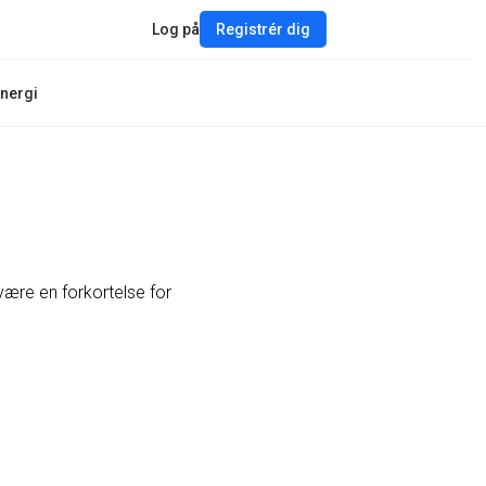
Log på
Registrér dig
nergi
være en forkortelse for