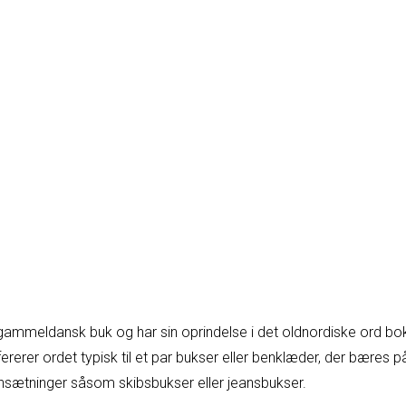
ammeldansk buk og har sin oprindelse i det oldnordiske ord bok
rerer ordet typisk til et par bukser eller benklæder, der bæres
ætninger såsom skibsbukser eller jeansbukser.