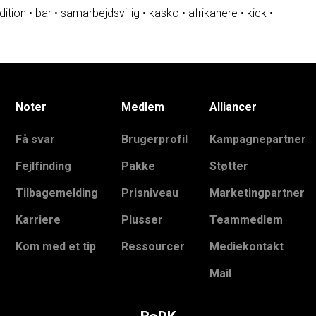
dition
•
bar
•
samarbejdsvillig
•
kasko
•
afrikanere
•
kick
•
Noter
Medlem
Alliancer
Få svar
Brugerprofil
Kampagnepartner
Fejlfinding
Pakke
Støtter
Tilbagemelding
Prisniveau
Marketingpartner
Karriere
Plusser
Teammedlem
Kom med et tip
Ressourcer
Mediekontakt
Mail