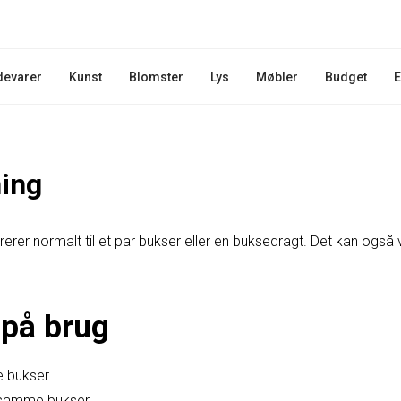
devarer
Kunst
Blomster
Lys
Møbler
Budget
E
ing
erer normalt til et par bukser eller en buksedragt. Det kan også 
på brug
e bukser.
 samme bukser.