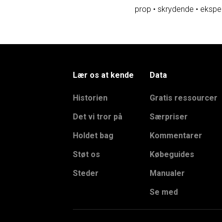
prop
•
skrydende
•
ekspe
Lær os at kende
Data
Historien
Gratis ressourcer
Det vi tror på
Særpriser
Holdet bag
Kommentarer
Støt os
Købeguides
Steder
Manualer
Se med