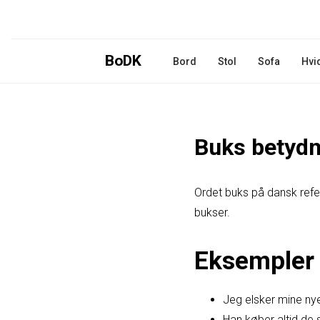
BoDK
Bord
Stol
Sofa
Hvi
Buks betydn
Ordet buks på dansk refer
bukser.
Eksempler 
Jeg elsker mine ny
Han køber altid de