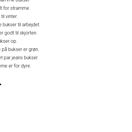
lt for stramme.
il vinter.
 bukser til arbejdet.
 godt til skjorten.
ukser op.
 på bukser er grøn.
et par jeans bukser.
rne er for dyre.
r