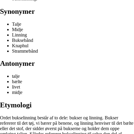
Synonymer
Talje
Midje
Linning
Buksebånd
Knaphul
Strammebånd
Antonymer
talje
bælte
livet
midje
Etymologi
Ordet bukselinning består af to dele: bukser og linning. Bukser
refererer til det tøj, vi bærer på benene, og linning henviser til det bælte
eller det stof, der sidder øverst på bukserne og holder dem oppe
omkring taljen. Således refererer bukselinning til selve den del af