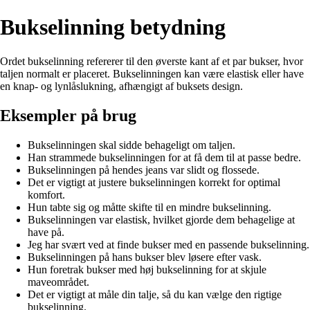
Bukselinning betydning
Ordet bukselinning refererer til den øverste kant af et par bukser, hvor
taljen normalt er placeret. Bukselinningen kan være elastisk eller have
en knap- og lynlåslukning, afhængigt af buksets design.
Eksempler på brug
Bukselinningen skal sidde behageligt om taljen.
Han strammede bukselinningen for at få dem til at passe bedre.
Bukselinningen på hendes jeans var slidt og flossede.
Det er vigtigt at justere bukselinningen korrekt for optimal
komfort.
Hun tabte sig og måtte skifte til en mindre bukselinning.
Bukselinningen var elastisk, hvilket gjorde dem behagelige at
have på.
Jeg har svært ved at finde bukser med en passende bukselinning.
Bukselinningen på hans bukser blev løsere efter vask.
Hun foretrak bukser med høj bukselinning for at skjule
maveområdet.
Det er vigtigt at måle din talje, så du kan vælge den rigtige
bukselinning.