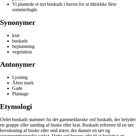
Vi plantede et nyt buskads i haven for at tiltrække flere
sommerfugle.
Synonymer
krat
buskads
beplantning
vegetation
Antonymer
Lysning
Åben mark
Gade
Plantage
Etymologi
Ordet buskads stammer fra det gammeldanske ord buskath, der betyder
en gruppe eller samling af buske eller krat. Buskads refererer til en tæt
bevoksning af buske eller små træer, der danner en tæt og
uigennemtrængelig vækst. Dette ord bruges ofte til at beskrive en