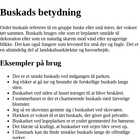
Buskads betydning
Ordet buskads refererer til en gruppe buske eller små træer, der vokser
tæt sammen. Buskads bruges ofte som et beplantet område til
dekoration eller som en naturlig skærm mod vind eller nysgerrige
blikke. Det kan også fungere som levested for små dyr og fugle. Det er
en almindelig del af landskabsarkitektur og havearbejde.
Eksempler på brug
Der er et smukt buskads ved indgangen til parken.
Jeg elsker at gå tur og beundre de forskellige buskads langs
stien.
Buskadset ved siden af huset trænger til at blive beskåret.
I sommerhuset er der et charmerende buskads med farverige
blomster.
Jeg så en skovmus gemme sig i buskadset ved skovsøen.
Hækken er vokset til et tæt buskads, der giver god privatliv.
Buskadset ved legepladsen er et yndet gemmested for børnene.
Det blæste så kraftigt, at buskadset ved vejen blev revet op.
I Danmark kan du finde smukke buskads langs de offentlige
parker.