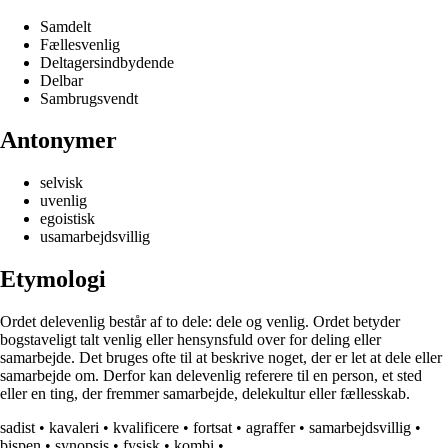
Samdelt
Fællesvenlig
Deltagersindbydende
Delbar
Sambrugsvendt
Antonymer
selvisk
uvenlig
egoistisk
usamarbejdsvillig
Etymologi
Ordet delevenlig består af to dele: dele og venlig. Ordet betyder
bogstaveligt talt venlig eller hensynsfuld over for deling eller
samarbejde. Det bruges ofte til at beskrive noget, der er let at dele eller
samarbejde om. Derfor kan delevenlig referere til en person, et sted
eller en ting, der fremmer samarbejde, delekultur eller fællesskab.
sadist
•
kavaleri
•
kvalificere
•
fortsat
•
agraffer
•
samarbejdsvillig
•
bispen
•
synopsis
•
fysisk
•
kombi
•