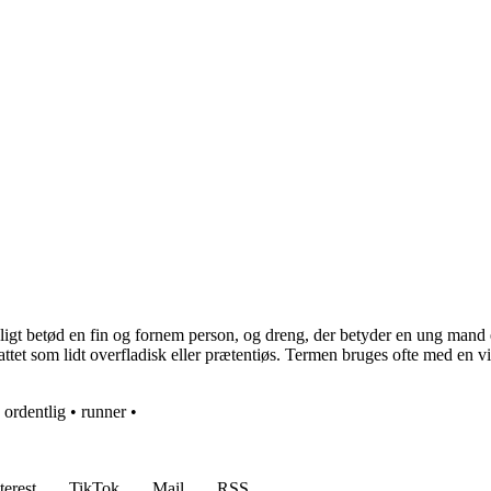
gt betød en fin og fornem person, og dreng, der betyder en ung mand e
et som lidt overfladisk eller prætentiøs. Termen bruges ofte med en vis
•
ordentlig
•
runner
•
terest
TikTok
Mail
RSS