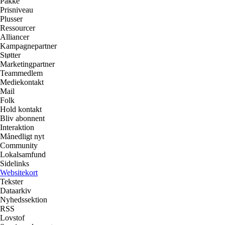
Pakke
Prisniveau
Plusser
Ressourcer
Alliancer
Kampagnepartner
Støtter
Marketingpartner
Teammedlem
Mediekontakt
Mail
Folk
Hold kontakt
Bliv abonnent
Interaktion
Månedligt nyt
Community
Lokalsamfund
Sidelinks
Websitekort
Tekster
Dataarkiv
Nyhedssektion
RSS
Lovstof