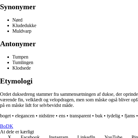
Synonymer
Nørd
Kludedukke
Muldvarp
Antonymer
Tumpen
Tumlingen
Klodsede
Etymologi
Ordet duksedreng stammer fra sammensætningen af dukse, der oprindeli
værende fin, velklædt og velopdragen, men som måske også bliver opfatt
på en måske lidt for selvbevidst måde.
boget
•
elegancen
•
nidstirre
•
ens
•
transparent
•
buk
•
tydelig
•
fjams
BoDK
At dele er kærligt
X
Facebook
Instagram
LinkedIn
YouTube
Pin