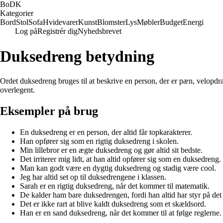
BoDK
Kategorier
Bord
Stol
Sofa
Hvidevarer
Kunst
Blomster
Lys
Møbler
Budget
Energi
Log på
Registrér dig
Nyhedsbrevet
Duksedreng betydning
Ordet duksedreng bruges til at beskrive en person, der er pæn, velopdra
overlegent.
Eksempler på brug
En duksedreng er en person, der altid får topkarakterer.
Han opfører sig som en rigtig duksedreng i skolen.
Min lillebror er en ægte duksedreng og gør altid sit bedste.
Det irriterer mig lidt, at han altid opfører sig som en duksedreng.
Man kan godt være en dygtig duksedreng og stadig være cool.
Jeg har altid set op til duksedrengene i klassen.
Sarah er en rigtig duksedreng, når det kommer til matematik.
De kalder ham bare duksedrengen, fordi han altid har styr på det 
Det er ikke rart at blive kaldt duksedreng som et skældsord.
Han er en sand duksedreng, når det kommer til at følge reglerne.