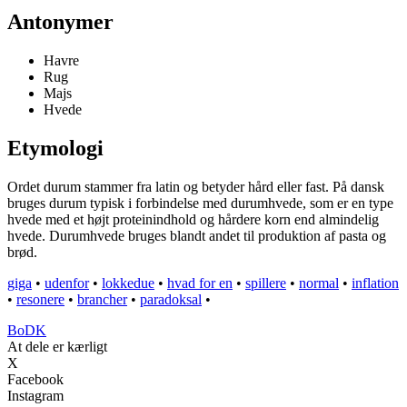
Antonymer
Havre
Rug
Majs
Hvede
Etymologi
Ordet durum stammer fra latin og betyder hård eller fast. På dansk
bruges durum typisk i forbindelse med durumhvede, som er en type
hvede med et højt proteinindhold og hårdere korn end almindelig
hvede. Durumhvede bruges blandt andet til produktion af pasta og
brød.
giga
•
udenfor
•
lokkedue
•
hvad for en
•
spillere
•
normal
•
inflation
•
resonere
•
brancher
•
paradoksal
•
BoDK
At dele er kærligt
X
Facebook
Instagram