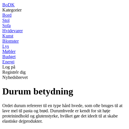
BoDK
Kategorier
Bord
Stol
Sofa
Hvidevarer
Kunst
Blomster
Lys
Møbler
Budget
Energi
Log på
Registrér dig
Nyhedsbrevet
Durum betydning
Ordet durum refererer til en type hård hvede, som ofte bruges til at
lave mel til pasta og brød. Durumhvede er kendt for sit høje
proteinindhold og glutenstyrke, hvilket gør det ideelt til at skabe
elastiske dejprodukter.