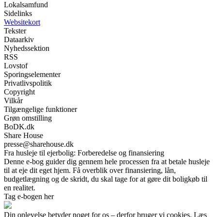
Lokalsamfund
Sidelinks
Websitekort
Tekster
Dataarkiv
Nyhedssektion
RSS
Lovstof
Sporingselementer
Privatlivspolitik
Copyright
Vilkår
Tilgængelige funktioner
Grøn omstilling
BoDK.dk
Share House
presse@sharehouse.dk
Fra husleje til ejerbolig: Forberedelse og finansiering
Denne e-bog guider dig gennem hele processen fra at betale husleje
til at eje dit eget hjem. Få overblik over finansiering, lån,
budgetlægning og de skridt, du skal tage for at gøre dit boligkøb til
en realitet.
Tag e-bogen her
Din oplevelse betyder noget for os – derfor bruger vi cookies. Læs