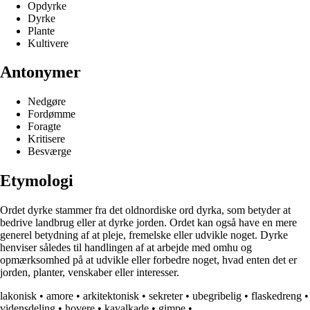
Opdyrke
Dyrke
Plante
Kultivere
Antonymer
Nedgøre
Fordømme
Foragte
Kritisere
Besværge
Etymologi
Ordet dyrke stammer fra det oldnordiske ord dyrka, som betyder at
bedrive landbrug eller at dyrke jorden. Ordet kan også have en mere
generel betydning af at pleje, fremelske eller udvikle noget. Dyrke
henviser således til handlingen af at arbejde med omhu og
opmærksomhed på at udvikle eller forbedre noget, hvad enten det er
jorden, planter, venskaber eller interesser.
lakonisk
•
amore
•
arkitektonisk
•
sekreter
•
ubegribelig
•
flaskedreng
•
vidensdeling
•
hovere
•
kavalkade
•
gimpe
•