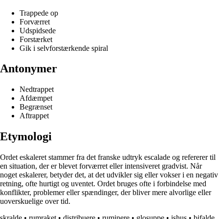
Trappede op
Forværret
Udspidsede
Forstærket
Gik i selvforstærkende spiral
Antonymer
Nedtrappet
Afdæmpet
Begrænset
Aftrappet
Etymologi
Ordet eskaleret stammer fra det franske udtryk escalade og refererer til
en situation, der er blevet forværret eller intensiveret gradvist. Når
noget eskalerer, betyder det, at det udvikler sig eller vokser i en negativ
retning, ofte hurtigt og uventet. Ordet bruges ofte i forbindelse med
konflikter, problemer eller spændinger, der bliver mere alvorlige eller
uoverskuelige over tid.
skralde
•
rumraket
•
distribuere
•
ruminere
•
glosuppe
•
ishus
•
bifalde