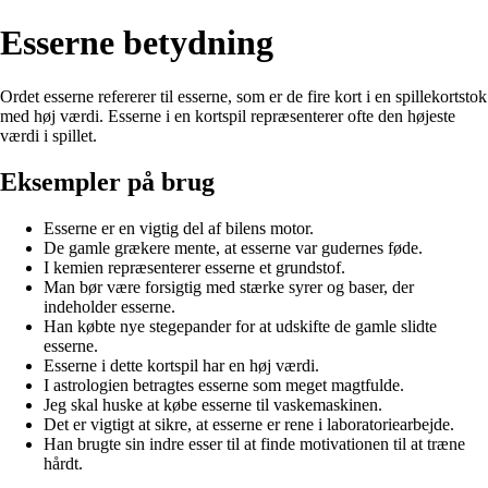
Esserne betydning
Ordet esserne refererer til esserne, som er de fire kort i en spillekortstok
med høj værdi. Esserne i en kortspil repræsenterer ofte den højeste
værdi i spillet.
Eksempler på brug
Esserne er en vigtig del af bilens motor.
De gamle grækere mente, at esserne var gudernes føde.
I kemien repræsenterer esserne et grundstof.
Man bør være forsigtig med stærke syrer og baser, der
indeholder esserne.
Han købte nye stegepander for at udskifte de gamle slidte
esserne.
Esserne i dette kortspil har en høj værdi.
I astrologien betragtes esserne som meget magtfulde.
Jeg skal huske at købe esserne til vaskemaskinen.
Det er vigtigt at sikre, at esserne er rene i laboratoriearbejde.
Han brugte sin indre esser til at finde motivationen til at træne
hårdt.