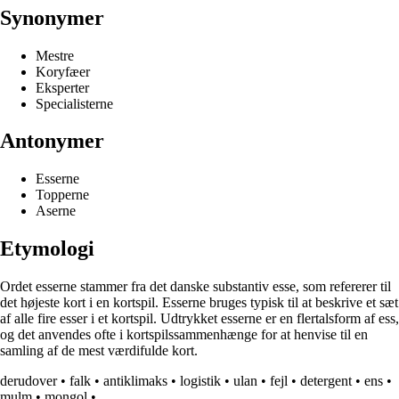
Synonymer
Mestre
Koryfæer
Eksperter
Specialisterne
Antonymer
Esserne
Topperne
Aserne
Etymologi
Ordet esserne stammer fra det danske substantiv esse, som refererer til
det højeste kort i en kortspil. Esserne bruges typisk til at beskrive et sæt
af alle fire esser i et kortspil. Udtrykket esserne er en flertalsform af ess,
og det anvendes ofte i kortspilssammenhænge for at henvise til en
samling af de mest værdifulde kort.
derudover
•
falk
•
antiklimaks
•
logistik
•
ulan
•
fejl
•
detergent
•
ens
•
mulm
•
mongol
•