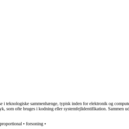
lelse i teknologiske sammenhænge, typisk inden for elektronik og computer
yk, som ofte bruges i kodning eller systemfejlidentifikation. Sammen udgø
proportional
•
forsoning
•