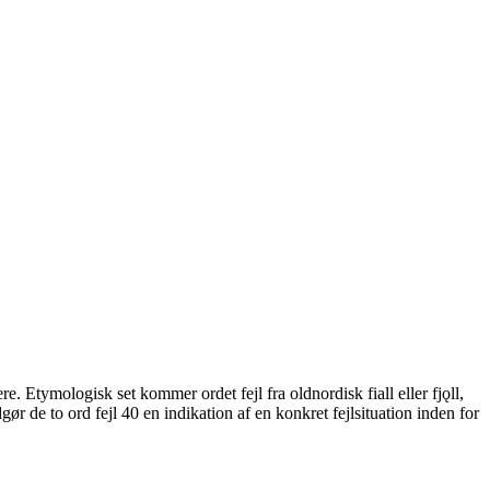
e. Etymologisk set kommer ordet fejl fra oldnordisk fiall eller fjǫll,
r de to ord fejl 40 en indikation af en konkret fejlsituation inden for