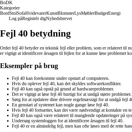
BoDK
Kategorier
Bord
Stol
Sofa
Hvidevarer
Kunst
Blomster
Lys
Møbler
Budget
Energi
Log på
Registrér dig
Nyhedsbrevet
Fejl 40 betydning
Ordet fejl 40 betyder en teknisk fejl eller problem, som er relateret ti
er vigtigt at identificere årsagen til fejlen for at kunne løse problemet ko
Eksempler på brug
Fejl 40 kan forekomme under opstart af computeren.
Hvis du oplever fejl 40, kan det skyldes softwarekonflikter.
Fejl 40 kan også opstå på grund af hardwareproblemer.
Det er vigtigt at løse fejl 40 hurtigt for at undgå større problemer.
Sørg for at opdatere dine drivere regelmæssigt for at undgå fejl 4
En genstart af systemet kan nogle gange løse fejl 40.
Hvis fejl 40 fortsætter, kan det være nødvendigt at kontakte en te
Fejl 40 kan også være relateret til manglende opdateringer på sy
Undersøg systemloggen for at identificere årsagen til fejl 40.
Fejl 40 er en almindelig fejl, men kan ofte løses med de rette han