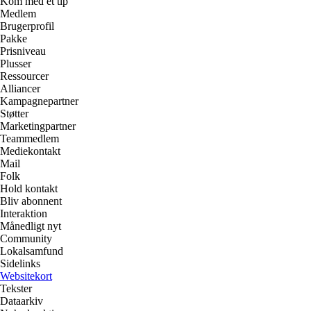
Kom med et tip
Medlem
Brugerprofil
Pakke
Prisniveau
Plusser
Ressourcer
Alliancer
Kampagnepartner
Støtter
Marketingpartner
Teammedlem
Mediekontakt
Mail
Folk
Hold kontakt
Bliv abonnent
Interaktion
Månedligt nyt
Community
Lokalsamfund
Sidelinks
Websitekort
Tekster
Dataarkiv