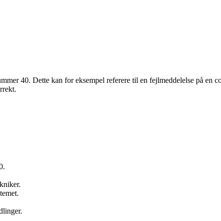
l nummer 40. Dette kan for eksempel referere til en fejlmeddelelse på en
rrekt.
0.
kniker.
stemet.
dlinger.