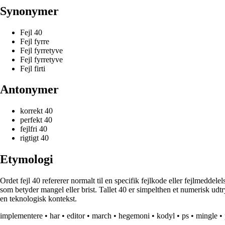
Synonymer
Fejl 40
Fejl fyrre
Fejl fyrretyve
Fejl fyrretyve
Fejl firti
Antonymer
korrekt 40
perfekt 40
fejlfri 40
rigtigt 40
Etymologi
Ordet fejl 40 refererer normalt til en specifik fejlkode eller fejlmedde
som betyder mangel eller brist. Tallet 40 er simpelthen et numerisk udtr
en teknologisk kontekst.
implementere
•
har
•
editor
•
march
•
hegemoni
•
kodyl
•
ps
•
mingle
•