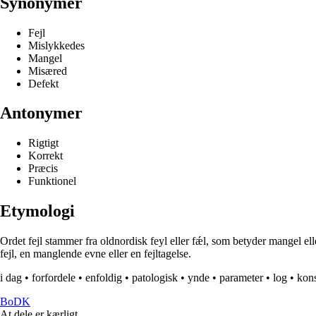
Synonymer
Fejl
Mislykkedes
Mangel
Misæred
Defekt
Antonymer
Rigtigt
Korrekt
Præcis
Funktionel
Etymologi
Ordet fejl stammer fra oldnordisk feyl eller fǽl, som betyder mangel ell
fejl, en manglende evne eller en fejltagelse.
i dag
•
forfordele
•
enfoldig
•
patologisk
•
ynde
•
parameter
•
log
•
kons
BoDK
At dele er kærligt