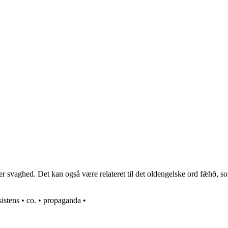
er svaghed. Det kan også være relateret til det oldengelske ord fǣhð, som
istens
•
co.
•
propaganda
•