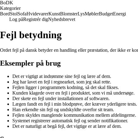
BoDK
Kategorier
Bord
Stol
Sofa
Hvidevarer
Kunst
Blomster
Lys
Møbler
Budget
Energi
Log på
Registrér dig
Nyhedsbrevet
Fejl betydning
Ordet fejl på dansk betyder en handling eller præstation, der ikke er korr
Eksempler på brug
Det er vigtigt at indrømme sine fejl og lære af dem.
Jeg har lavet en fejl i regnearket, som jeg skal rette.
Fejlen ligger i programmets kodning, så det skal fikses.
Kunden klagede over en fejl i produktet, som vi må undersøge.
Der skete en fejl under installationen af softwaren.
Lægen fandt en fejl i min blodprøve, der kræver yderligere tests.
Han erkendte sin fejl og undskyldte overfor sit team.
Fejlen skyldes manglende kommunikation mellem afdelingerne.
Systemet registrerer automatisk fejl og sender notifikationer.
Det er naturligt at begå fejl, det vigtige er at lære af dem.