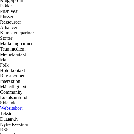
Brugerprofil
Pakke
Prisniveau
Plusser
Ressourcer
Alliancer
Kampagnepartner
Støtter
Marketingpartner
Teammedlem
Mediekontakt
Mail
Folk
Hold kontakt
Bliv abonnent
Interaktion
Månedligt nyt
Community
Lokalsamfund
Sidelinks
Websitekort
Tekster
Dataarkiv
Nyhedssektion
RSS