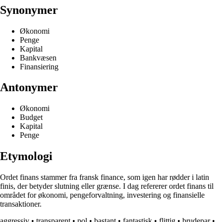
Synonymer
Økonomi
Penge
Kapital
Bankvæsen
Finansiering
Antonymer
Økonomi
Budget
Kapital
Penge
Etymologi
Ordet finans stammer fra fransk finance, som igen har rødder i latin
finis, der betyder slutning eller grænse. I dag refererer ordet finans til
området for økonomi, pengeforvaltning, investering og finansielle
transaktioner.
aggressiv
•
transparent
•
pol
•
bastant
•
fantastisk
•
flittig
•
brudepar
•