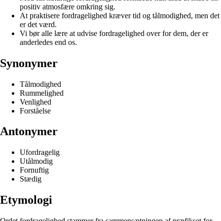
positiv atmosfære omkring sig.
At praktisere fordragelighed kræver tid og tålmodighed, men det
er det værd.
Vi bør alle lære at udvise fordragelighed over for dem, der er
anderledes end os.
Synonymer
Tålmodighed
Rummelighed
Venlighed
Forståelse
Antonymer
Ufordragelig
Utålmodig
Fornuftig
Stædig
Etymologi
Ordet fordragelighed stammer fra sammensætningen af præfikset for-