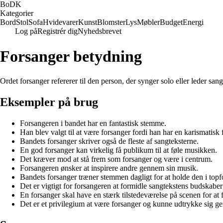
BoDK
Kategorier
Bord
Stol
Sofa
Hvidevarer
Kunst
Blomster
Lys
Møbler
Budget
Energi
Log på
Registrér dig
Nyhedsbrevet
Forsanger betydning
Ordet forsanger refererer til den person, der synger solo eller leder sa
Eksempler på brug
Forsangeren i bandet har en fantastisk stemme.
Han blev valgt til at være forsanger fordi han har en karismatisk
Bandets forsanger skriver også de fleste af sangteksterne.
En god forsanger kan virkelig få publikum til at føle musikken.
Det kræver mod at stå frem som forsanger og være i centrum.
Forsangeren ønsker at inspirere andre gennem sin musik.
Bandets forsanger træner stemmen dagligt for at holde den i top
Det er vigtigt for forsangeren at formidle sangtekstens budskaber 
En forsanger skal have en stærk tilstedeværelse på scenen for 
Det er et privilegium at være forsanger og kunne udtrykke sig g