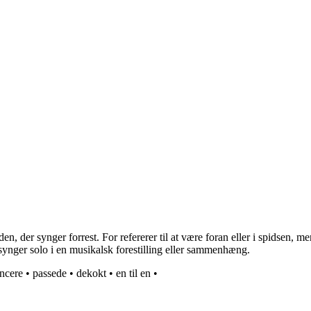
, der synger forrest. For refererer til at være foran eller i spidsen, m
 synger solo i en musikalsk forestilling eller sammenhæng.
ancere
•
passede
•
dekokt
•
en til en
•