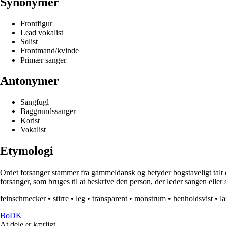
Synonymer
Frontfigur
Lead vokalist
Solist
Frontmand/kvinde
Primær sanger
Antonymer
Sangfugl
Baggrundssanger
Korist
Vokalist
Etymologi
Ordet forsanger stammer fra gammeldansk og betyder bogstaveligt talt den
forsanger, som bruges til at beskrive den person, der leder sangen eller
feinschmecker
•
stirre
•
leg
•
transparent
•
monstrum
•
henholdsvist
•
l
BoDK
At dele er kærligt