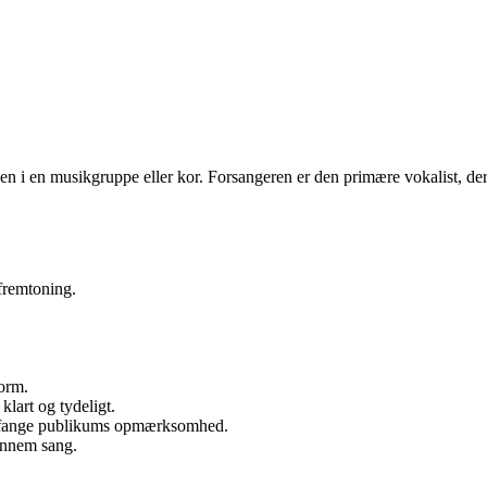
ngen i en musikgruppe eller kor. Forsangeren er den primære vokalist, der
 fremtoning.
form.
klart og tydeligt.
at fange publikums opmærksomhed.
ennem sang.