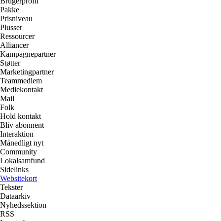
Brugerprofil
Pakke
Prisniveau
Plusser
Ressourcer
Alliancer
Kampagnepartner
Støtter
Marketingpartner
Teammedlem
Mediekontakt
Mail
Folk
Hold kontakt
Bliv abonnent
Interaktion
Månedligt nyt
Community
Lokalsamfund
Sidelinks
Websitekort
Tekster
Dataarkiv
Nyhedssektion
RSS