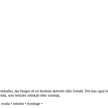
dskaber, der bruges til en bestemt aktivitet eller formål. Det kan også hen
äti, som betyder redskab eller værktøj.
•
svada
•
interim
•
bondage
•