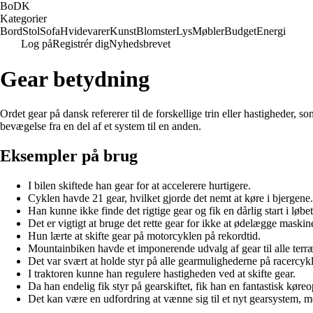
BoDK
Kategorier
Bord
Stol
Sofa
Hvidevarer
Kunst
Blomster
Lys
Møbler
Budget
Energi
Log på
Registrér dig
Nyhedsbrevet
Gear betydning
Ordet gear på dansk refererer til de forskellige trin eller hastigheder, 
bevægelse fra en del af et system til en anden.
Eksempler på brug
I bilen skiftede han gear for at accelerere hurtigere.
Cyklen havde 21 gear, hvilket gjorde det nemt at køre i bjergene.
Han kunne ikke finde det rigtige gear og fik en dårlig start i løbet
Det er vigtigt at bruge det rette gear for ikke at ødelægge maskin
Hun lærte at skifte gear på motorcyklen på rekordtid.
Mountainbiken havde et imponerende udvalg af gear til alle terr
Det var svært at holde styr på alle gearmulighederne på racercyk
I traktoren kunne han regulere hastigheden ved at skifte gear.
Da han endelig fik styr på gearskiftet, fik han en fantastisk køreo
Det kan være en udfordring at vænne sig til et nyt gearsystem, me