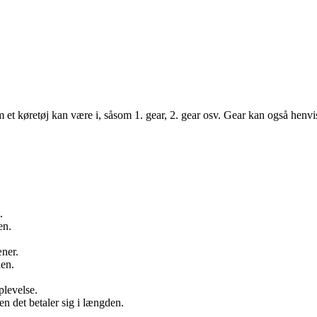
som et køretøj kan være i, såsom 1. gear, 2. gear osv. Gear kan også henvi
.
en.
æner.
len.
plevelse.
n det betaler sig i længden.