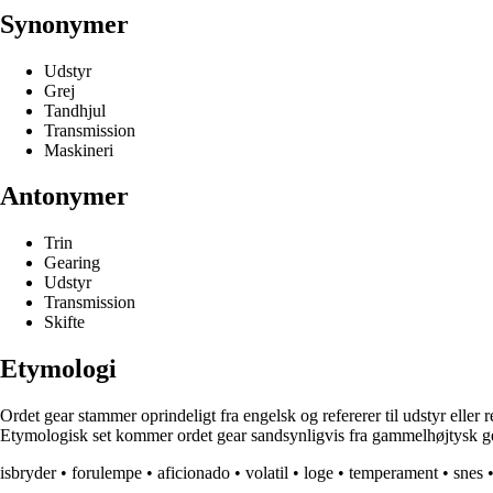
Synonymer
Udstyr
Grej
Tandhjul
Transmission
Maskineri
Antonymer
Trin
Gearing
Udstyr
Transmission
Skifte
Etymologi
Ordet gear stammer oprindeligt fra engelsk og refererer til udstyr eller re
Etymologisk set kommer ordet gear sandsynligvis fra gammelhøjtysk ger
isbryder
•
forulempe
•
aficionado
•
volatil
•
loge
•
temperament
•
snes