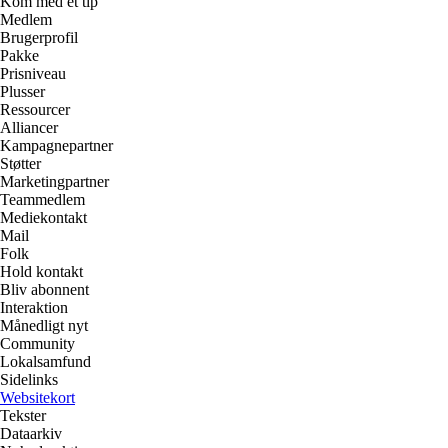
Kom med et tip
Medlem
Brugerprofil
Pakke
Prisniveau
Plusser
Ressourcer
Alliancer
Kampagnepartner
Støtter
Marketingpartner
Teammedlem
Mediekontakt
Mail
Folk
Hold kontakt
Bliv abonnent
Interaktion
Månedligt nyt
Community
Lokalsamfund
Sidelinks
Websitekort
Tekster
Dataarkiv