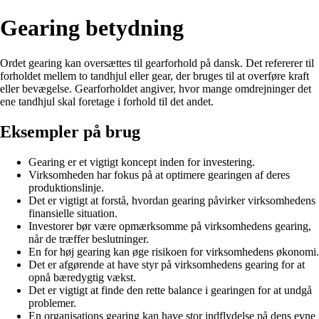
Gearing betydning
Ordet gearing kan oversættes til gearforhold på dansk. Det refererer til
forholdet mellem to tandhjul eller gear, der bruges til at overføre kraft
eller bevægelse. Gearforholdet angiver, hvor mange omdrejninger det
ene tandhjul skal foretage i forhold til det andet.
Eksempler på brug
Gearing er et vigtigt koncept inden for investering.
Virksomheden har fokus på at optimere gearingen af deres
produktionslinje.
Det er vigtigt at forstå, hvordan gearing påvirker virksomhedens
finansielle situation.
Investorer bør være opmærksomme på virksomhedens gearing,
når de træffer beslutninger.
En for høj gearing kan øge risikoen for virksomhedens økonomi.
Det er afgørende at have styr på virksomhedens gearing for at
opnå bæredygtig vækst.
Det er vigtigt at finde den rette balance i gearingen for at undgå
problemer.
En organisations gearing kan have stor indflydelse på dens evne