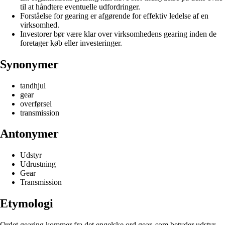
til at håndtere eventuelle udfordringer.
Forståelse for gearing er afgørende for effektiv ledelse af en
virksomhed.
Investorer bør være klar over virksomhedens gearing inden de
foretager køb eller investeringer.
Synonymer
tandhjul
gear
overførsel
transmission
Antonymer
Udstyr
Udrustning
Gear
Transmission
Etymologi
Ordet gearing kommer fra det engelske ord gear, som betyder udstyr