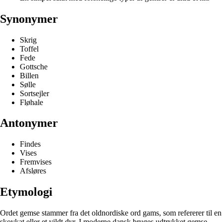
Synonymer
Skrig
Toffel
Fede
Gottsche
Billen
Sølle
Sortsejler
Fløhale
Antonymer
Findes
Vises
Fremvises
Afsløres
Etymologi
Ordet gemse stammer fra det oldnordiske ord gams, som refererer til en
skovkat eller et vildt dyr. I moderne dansk bruges udtrykket gemse