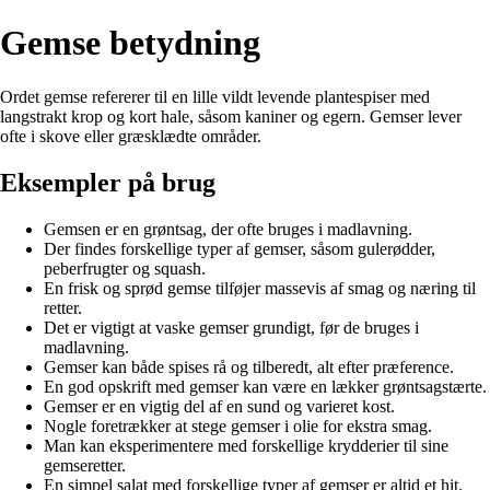
Gemse betydning
Ordet gemse refererer til en lille vildt levende plantespiser med
langstrakt krop og kort hale, såsom kaniner og egern. Gemser lever
ofte i skove eller græsklædte områder.
Eksempler på brug
Gemsen er en grøntsag, der ofte bruges i madlavning.
Der findes forskellige typer af gemser, såsom gulerødder,
peberfrugter og squash.
En frisk og sprød gemse tilføjer massevis af smag og næring til
retter.
Det er vigtigt at vaske gemser grundigt, før de bruges i
madlavning.
Gemser kan både spises rå og tilberedt, alt efter præference.
En god opskrift med gemser kan være en lækker grøntsagstærte.
Gemser er en vigtig del af en sund og varieret kost.
Nogle foretrækker at stege gemser i olie for ekstra smag.
Man kan eksperimentere med forskellige krydderier til sine
gemseretter.
En simpel salat med forskellige typer af gemser er altid et hit.