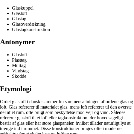
Glaskuppel
Glasloft
Glastag
Glasoverdækning
Glastagkonstruktion
Antonymer
Glasloft
Plasttag
Murtag
Vindstag
Skodde
Etymologi
Ordet glasloft i dansk stammer fra sammensætningen af ordene glas og
loft. Glas refererer til materialet glas, mens loft refererer til den øverste
del af et rum, ofte brugt som beskyttelse mod vejr og vind. Således
refererer glasloft til et loft eller tagkonstruktion, der hovedsageligt
består af glas eller har store glaspaneler, hvilket tillader naturligt lys at
trænge ind i rummet. Disse konstruktioner bruges ofte i moderne
arkitektur for at skabe lyse og luftige rum.