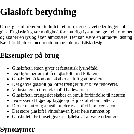
Glasloft betydning
Ordet glasloft refererer til loftet i et rum, der er lavet eller bygget af
glas. Et glasloft giver mulighed for naturligt lys at trænge ind i rummet
og skaber en lys og åben atmosfære. Det kan være en attraktiv løsning,
især i forbindelse med moderne og minimalistisk design.
Eksempler på brug
Glasloftet i stuen giver et fantastisk lysindfald.
Jeg drømmer om at få et glasloft i mit køkken.
Glasloftet på kontoret skaber en luftig atmosfære.
Det gamle glasloft på loftet trænger til at blive renoveret.
Vi installerer et nyt glasloft i badeværelset.
Glasloftet i orangeriet skaber en smuk forbindelse til naturen.
Jeg elsker at ligge og kigge op på glasloftet om natten.
Der er en utrolig akustik under glasloftet i koncertsalen.
Det store glasloft i vinterhaven lyser hele rummet op.
Glasloftet i lysthuset giver en følelse af at være udendørs.
Synonymer