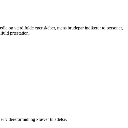
r ædle og værdifulde egenskaber, mens brudepar indikerer to personer,
ifuld præstation.
er videreformidling kræver tilladelse.