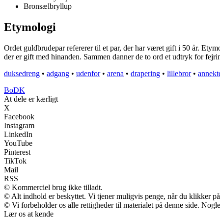
Bronsælbryllup
Etymologi
Ordet guldbrudepar refererer til et par, der har været gift i 50 år. E
der er gift med hinanden. Sammen danner de to ord et udtryk for fejrin
duksedreng
•
adgang
•
udenfor
•
arena
•
drapering
•
lillebror
•
annekt
BoDK
At dele er kærligt
X
Facebook
Instagram
LinkedIn
YouTube
Pinterest
TikTok
Mail
RSS
© Kommerciel brug ikke tilladt.
© Alt indhold er beskyttet. Vi tjener muligvis penge, når du klikker på
© Vi forbeholder os alle rettigheder til materialet på denne side. Nog
Lær os at kende