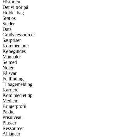
Historien
Det vi tror på
Holdet bag
Støt os
Steder
Data
Gratis ressourcer
Særpriser
Kommentarer
Købeguides
Manualer
Se med
Noter
Få svar
Fejlfinding
Tilbagemelding
Karriere
Kom med et tip
Medlem
Brugerprofil
Pakke
Prisniveau
Plusser
Ressourcer
Alliancer