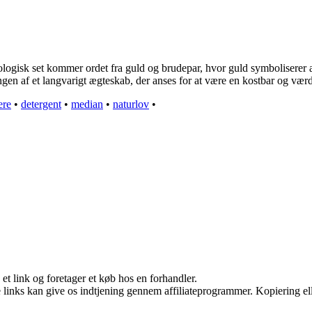
tymologisk set kommer ordet fra guld og brudepar, hvor guld symbolisere
gen af et langvarigt ægteskab, der anses for at være en kostbar og værd
ere
•
detergent
•
median
•
naturlov
•
 et link og foretager et køb hos en forhandler.
le links kan give os indtjening gennem affiliateprogrammer. Kopiering ell