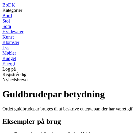
BoDK
Kategorier
Bord
Stol
Sofa
Hvidevarer
Kunst
Blomster
Lys
Møbler
Budget
Energi
Log på
Registrér dig
Nyhedsbrevet
Guldbrudepar betydning
Ordet guldbrudepar bruges til at beskrive et ægtepar, der har været gift
Eksempler på brug