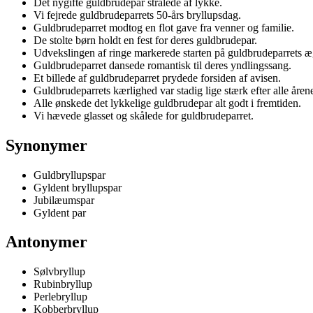
Det nygifte guldbrudepar strålede af lykke.
Vi fejrede guldbrudeparrets 50-års bryllupsdag.
Guldbrudeparret modtog en flot gave fra venner og familie.
De stolte børn holdt en fest for deres guldbrudepar.
Udvekslingen af ringe markerede starten på guldbrudeparrets æ
Guldbrudeparret dansede romantisk til deres yndlingssang.
Et billede af guldbrudeparret prydede forsiden af avisen.
Guldbrudeparrets kærlighed var stadig lige stærk efter alle åren
Alle ønskede det lykkelige guldbrudepar alt godt i fremtiden.
Vi hævede glasset og skålede for guldbrudeparret.
Synonymer
Guldbryllupspar
Gyldent bryllupspar
Jubilæumspar
Gyldent par
Antonymer
Sølvbryllup
Rubinbryllup
Perlebryllup
Kobberbryllup