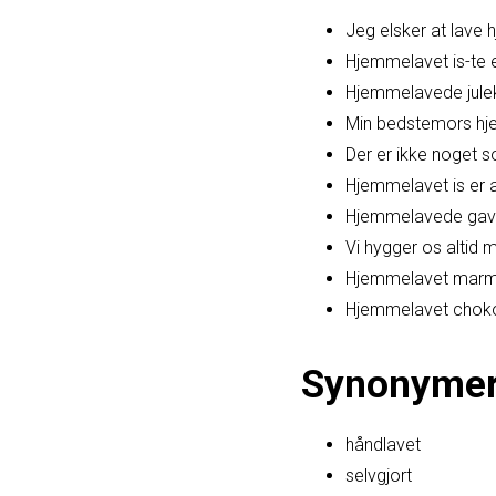
Jeg elsker at lave
Hjemmelavet is-te 
Hjemmelavede juleko
Min bedstemors hj
Der er ikke noget 
Hjemmelavet is er al
Hjemmelavede gaver
Vi hygger os altid
Hjemmelavet marme
Hjemmelavet chokol
Synonyme
håndlavet
selvgjort