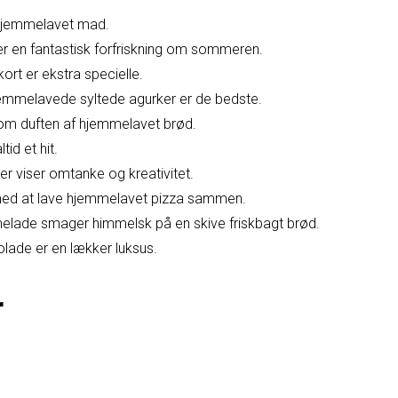
 hjemmelavet mad.
er en fantastisk forfriskning om sommeren.
rt er ekstra specielle.
emmelavede syltede agurker er de bedste.
som duften af hjemmelavet brød.
tid et hit.
 viser omtanke og kreativitet.
 med at lave hjemmelavet pizza sammen.
lade smager himmelsk på en skive friskbagt brød.
ade er en lækker luksus.
r