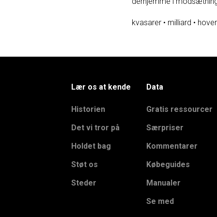
derhjemme i modsætning t
kvasarer
•
milliard
•
hove
Lær os at kende
Data
Historien
Gratis ressourcer
Det vi tror på
Særpriser
Holdet bag
Kommentarer
Støt os
Købeguides
Steder
Manualer
Se med