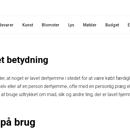
devarer
Kunst
Blomster
Lys
Møbler
Budget
E
t betydning
, at noget er lavet derhjemme i stedet for at være købt færdiglav
n selv eller af en person derhjemme, ofte med en personlig præg
gt at bruge udtrykket om mad, slik og andre ting, der er lavet hjem
på brug