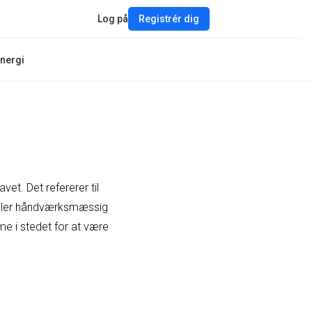
Log på
Registrér dig
nergi
et. Det refererer til
 eller håndværksmæssig
me i stedet for at være