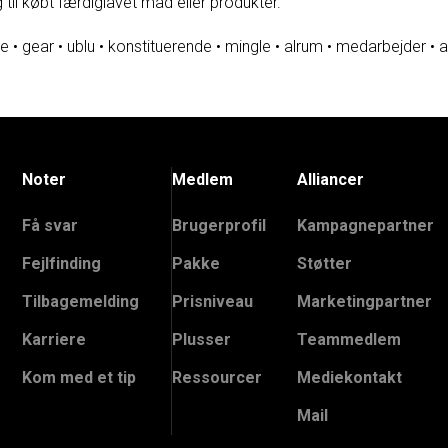
il købt færdiglavet mad eller produkter.
re
•
gear
•
ublu
•
konstituerende
•
mingle
•
alrum
•
medarbejder
•
a
Noter
Medlem
Alliancer
Få svar
Brugerprofil
Kampagnepartner
Fejlfinding
Pakke
Støtter
Tilbagemelding
Prisniveau
Marketingpartner
Karriere
Plusser
Teammedlem
Kom med et tip
Ressourcer
Mediekontakt
Mail