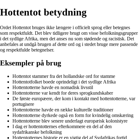
Hottentot betydning
Ordet Hottentot bruges ikke længere i officielt sprog eller betegnes
som respektfuldt. Det blev tidligere brugt om visse befolkningsgrupper
i det sydlige Afrika, men det anses nu som stødende og racistisk. Det
anbefales at undgå brugen af dette ord og i stedet bruge mere passende
og respektfulde betegnelser.
Eksempler på brug
Hottentot stammer fra det hollandske ord for stamme
Hottentotfolket boede oprindeligt i det sydlige Afrika
Hottentotterne havde en nomadisk livsstil
Hottentotterne var kendt for deres sprogkundskaber
De første europæere, der kom i kontakt med hottentotterne, var
portugisere
Hottentotterne havde en række kulturelle traditioner
Hottentotterne dyrkede også en form for kvindelig omskæring
Hottentotterne blev senere underlagt europæisk kolonistyre
I dag er hottentotternes efterkommere en del af den
sydafrikanske befolkning
Hottentotternes historie er en vigtig del af Sydafrikas fortid