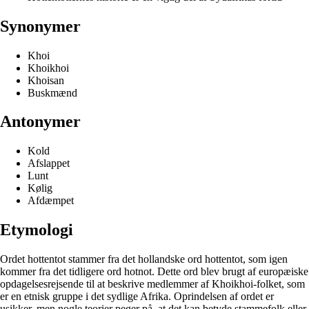
Synonymer
Khoi
Khoikhoi
Khoisan
Buskmænd
Antonymer
Kold
Afslappet
Lunt
Kølig
Afdæmpet
Etymologi
Ordet hottentot stammer fra det hollandske ord hottentot, som igen
kommer fra det tidligere ord hotnot. Dette ord blev brugt af europæiske
opdagelsesrejsende til at beskrive medlemmer af Khoikhoi-folket, som
er en etnisk gruppe i det sydlige Afrika. Oprindelsen af ordet er
usikker, men nogle teorier peger på, at det kan betyde stammefolk eller