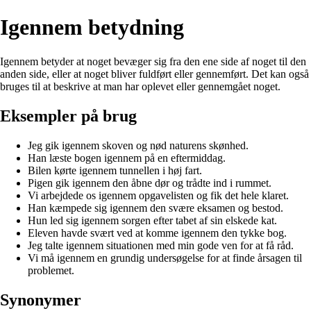
Igennem betydning
Igennem betyder at noget bevæger sig fra den ene side af noget til den
anden side, eller at noget bliver fuldført eller gennemført. Det kan også
bruges til at beskrive at man har oplevet eller gennemgået noget.
Eksempler på brug
Jeg gik igennem skoven og nød naturens skønhed.
Han læste bogen igennem på en eftermiddag.
Bilen kørte igennem tunnellen i høj fart.
Pigen gik igennem den åbne dør og trådte ind i rummet.
Vi arbejdede os igennem opgavelisten og fik det hele klaret.
Han kæmpede sig igennem den svære eksamen og bestod.
Hun led sig igennem sorgen efter tabet af sin elskede kat.
Eleven havde svært ved at komme igennem den tykke bog.
Jeg talte igennem situationen med min gode ven for at få råd.
Vi må igennem en grundig undersøgelse for at finde årsagen til
problemet.
Synonymer