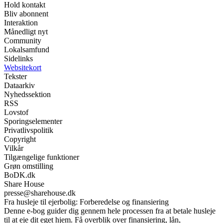
Hold kontakt
Bliv abonnent
Interaktion
Månedligt nyt
Community
Lokalsamfund
Sidelinks
Websitekort
Tekster
Dataarkiv
Nyhedssektion
RSS
Lovstof
Sporingselementer
Privatlivspolitik
Copyright
Vilkår
Tilgængelige funktioner
Grøn omstilling
BoDK.dk
Share House
presse@sharehouse.dk
Fra husleje til ejerbolig: Forberedelse og finansiering
Denne e-bog guider dig gennem hele processen fra at betale husleje
til at eje dit eget hjem. Få overblik over finansiering, lån,