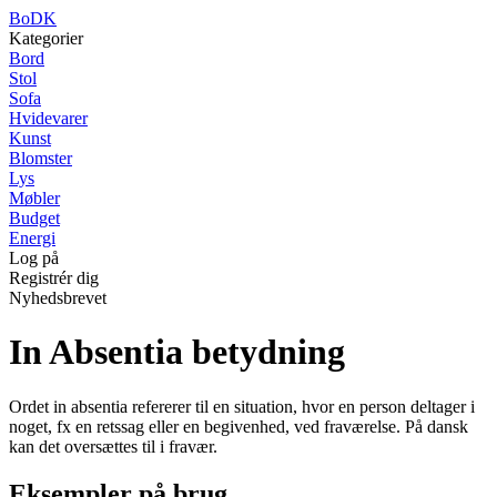
BoDK
Kategorier
Bord
Stol
Sofa
Hvidevarer
Kunst
Blomster
Lys
Møbler
Budget
Energi
Log på
Registrér dig
Nyhedsbrevet
In Absentia betydning
Ordet in absentia refererer til en situation, hvor en person deltager i
noget, fx en retssag eller en begivenhed, ved fraværelse. På dansk
kan det oversættes til i fravær.
Eksempler på brug