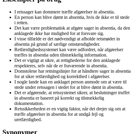
I retssager kan dommere træffe afgørelser in absentia.
En person kan blive dømt in absentia, hvis de ikke er til stede
i retten.
Det kan være problematisk at afgøre sager in absentia, da den
anklagede ikke har mulighed for at forsvare sig.
I visse tilfælde er det nødvendigt at afholde retsmøder in
absentia på grund af særlige omstændigheder.
Retfærdighedssystemet kan være udfordret, når afgørelser
træffes in absentia uden tilstrækkelig information.
Det er vigtigt at sikre, at rettighederne for den anklagede
respekteres, selv når de er fraværende in absentia.
Domstolene har retningslinjer for at håndtere sager in absentia
for at sikre retfærdighed og korrekthed i afgørelser.
I nogle lande kan en anklaget person anmode om at være til
stede under retssagen i stedet for at blive dømt in absentia.
Det er afgørende, at retssystemet sikrer, at beslutninger truffet
in absentia er baseret på korrekt og tilstrækkelig
dokumentation.
Retssikkerheden er en vigtig faktor, når det drejer sig om at
træffe afgørelser in absentia for at undgå fejl og
uretfærdighed.
Synonymer