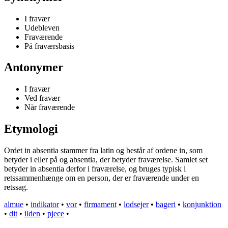
I fravær
Udebleven
Fraværende
På fraværsbasis
Antonymer
I fravær
Ved fravær
Når fraværende
Etymologi
Ordet in absentia stammer fra latin og består af ordene in, som
betyder i eller på og absentia, der betyder fraværelse. Samlet set
betyder in absentia derfor i fraværelse, og bruges typisk i
retssammenhænge om en person, der er fraværende under en
retssag.
almue
•
indikator
•
vor
•
firmament
•
lodsejer
•
bageri
•
konjunktion
•
dit
•
ilden
•
pjece
•