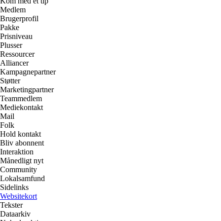
Kom med et tip
Medlem
Brugerprofil
Pakke
Prisniveau
Plusser
Ressourcer
Alliancer
Kampagnepartner
Støtter
Marketingpartner
Teammedlem
Mediekontakt
Mail
Folk
Hold kontakt
Bliv abonnent
Interaktion
Månedligt nyt
Community
Lokalsamfund
Sidelinks
Websitekort
Tekster
Dataarkiv