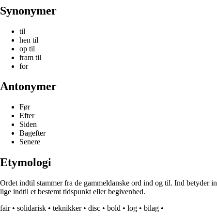
Synonymer
til
hen til
op til
fram til
for
Antonymer
Før
Efter
Siden
Bagefter
Senere
Etymologi
Ordet indtil stammer fra de gammeldanske ord ind og til. Ind betyder indre
lige indtil et bestemt tidspunkt eller begivenhed.
fair
•
solidarisk
•
teknikker
•
disc
•
bold
•
log
•
bilag
•