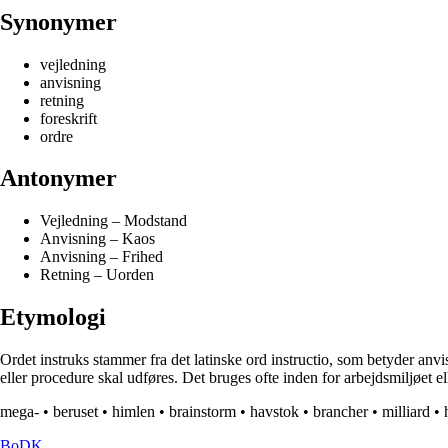
Synonymer
vejledning
anvisning
retning
foreskrift
ordre
Antonymer
Vejledning – Modstand
Anvisning – Kaos
Anvisning – Frihed
Retning – Uorden
Etymologi
Ordet instruks stammer fra det latinske ord instructio, som betyder anvis
eller procedure skal udføres. Det bruges ofte inden for arbejdsmiljøet eller
mega-
•
beruset
•
himlen
•
brainstorm
•
havstok
•
brancher
•
milliard
•
BoDK