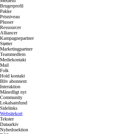
Medlem
Brugerprofil
Pakke
Prisniveau
Plusser
Ressourcer
Alliancer
Kampagnepartner
Støtter
Marketingpartner
Teammedlem
Mediekontakt
Mail
Folk
Hold kontakt
Bliv abonnent
Interaktion
Månedligt nyt
Community
Lokalsamfund
Sidelinks
Websitekort
Tekster
Dataarkiv
Nyhedssektion