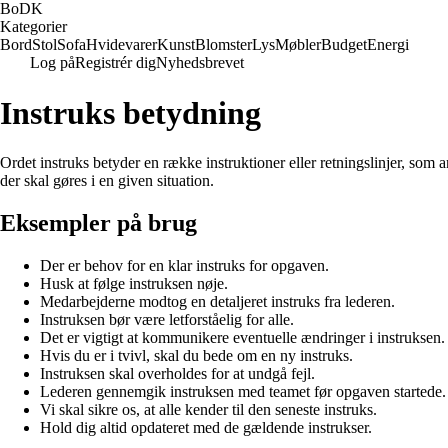
BoDK
Kategorier
Bord
Stol
Sofa
Hvidevarer
Kunst
Blomster
Lys
Møbler
Budget
Energi
Log på
Registrér dig
Nyhedsbrevet
Instruks betydning
Ordet instruks betyder en række instruktioner eller retningslinjer, som a
der skal gøres i en given situation.
Eksempler på brug
Der er behov for en klar instruks for opgaven.
Husk at følge instruksen nøje.
Medarbejderne modtog en detaljeret instruks fra lederen.
Instruksen bør være letforståelig for alle.
Det er vigtigt at kommunikere eventuelle ændringer i instruksen.
Hvis du er i tvivl, skal du bede om en ny instruks.
Instruksen skal overholdes for at undgå fejl.
Lederen gennemgik instruksen med teamet før opgaven startede.
Vi skal sikre os, at alle kender til den seneste instruks.
Hold dig altid opdateret med de gældende instrukser.