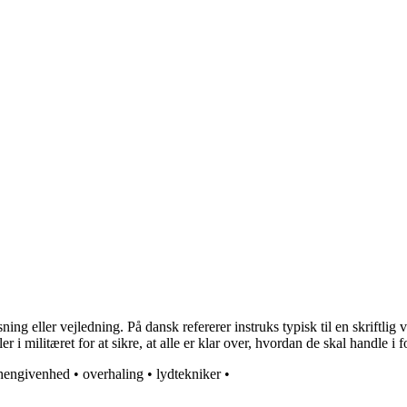
ning eller vejledning. På dansk refererer instruks typisk til en skriftlig
 i militæret for at sikre, at alle er klar over, hvordan de skal handle i fo
hengivenhed
•
overhaling
•
lydtekniker
•