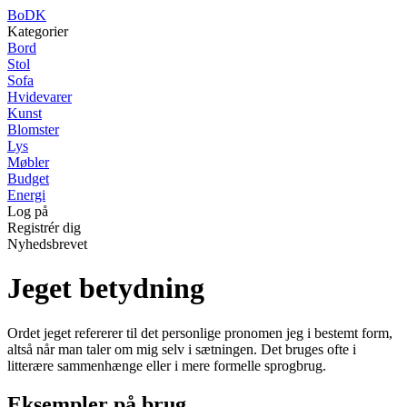
BoDK
Kategorier
Bord
Stol
Sofa
Hvidevarer
Kunst
Blomster
Lys
Møbler
Budget
Energi
Log på
Registrér dig
Nyhedsbrevet
Jeget betydning
Ordet jeget refererer til det personlige pronomen jeg i bestemt form,
altså når man taler om mig selv i sætningen. Det bruges ofte i
litterære sammenhænge eller i mere formelle sprogbrug.
Eksempler på brug