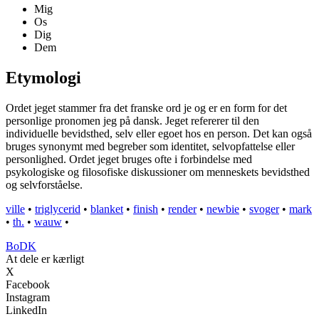
Mig
Os
Dig
Dem
Etymologi
Ordet jeget stammer fra det franske ord je og er en form for det
personlige pronomen jeg på dansk. Jeget refererer til den
individuelle bevidsthed, selv eller egoet hos en person. Det kan også
bruges synonymt med begreber som identitet, selvopfattelse eller
personlighed. Ordet jeget bruges ofte i forbindelse med
psykologiske og filosofiske diskussioner om menneskets bevidsthed
og selvforståelse.
ville
•
triglycerid
•
blanket
•
finish
•
render
•
newbie
•
svoger
•
mark
•
th.
•
wauw
•
BoDK
At dele er kærligt
X
Facebook
Instagram
LinkedIn