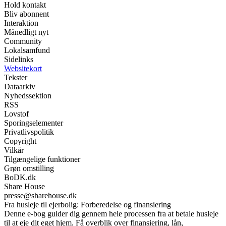
Hold kontakt
Bliv abonnent
Interaktion
Månedligt nyt
Community
Lokalsamfund
Sidelinks
Websitekort
Tekster
Dataarkiv
Nyhedssektion
RSS
Lovstof
Sporingselementer
Privatlivspolitik
Copyright
Vilkår
Tilgængelige funktioner
Grøn omstilling
BoDK.dk
Share House
presse@sharehouse.dk
Fra husleje til ejerbolig: Forberedelse og finansiering
Denne e-bog guider dig gennem hele processen fra at betale husleje
til at eje dit eget hjem. Få overblik over finansiering, lån,