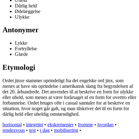
Uheld
Dårlig held
Ødelæggelse
Ulykke
Antonymer
Lykke
Fortryllelse
Glæde
Etymologi
Ordet jinxe stammer oprindeligt fra det engelske ord jinx, som
menes at have sin oprindelse i amerikansk slang fra begyndelsen af
det 20. århundrede. Det anvendes til at beskrive en form for ulykke
eller uheld, som menes at være forårsaget af en form for overtro eller
forbannelse. Ordet bruges ofte i casual samtaler for at beskrive en
situation, hvor noget går galt, og man tilskriver det til en form for
dårlig held eller uheldig omstændighed.
horisontal
•
integritet
•
ekskrementer
•
fromme
•
hvordan
•
rendezvous
•
test
•
i dag
•
mobilisering
•