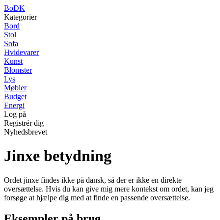
BoDK
Kategorier
Bord
Stol
Sofa
Hvidevarer
Kunst
Blomster
Lys
Møbler
Budget
Energi
Log på
Registrér dig
Nyhedsbrevet
Jinxe betydning
Ordet jinxe findes ikke på dansk, så der er ikke en direkte
oversættelse. Hvis du kan give mig mere kontekst om ordet, kan jeg
forsøge at hjælpe dig med at finde en passende oversættelse.
Eksempler på brug