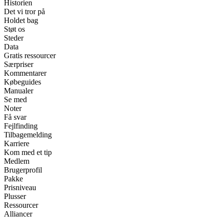
Historien
Det vi tror på
Holdet bag
Støt os
Steder
Data
Gratis ressourcer
Særpriser
Kommentarer
Købeguides
Manualer
Se med
Noter
Få svar
Fejlfinding
Tilbagemelding
Karriere
Kom med et tip
Medlem
Brugerprofil
Pakke
Prisniveau
Plusser
Ressourcer
Alliancer