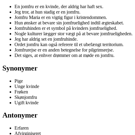
En jomfru er en kvinde, der aldrig har haft sex.
Jeg tror, at hun stadig er en jomfru.
Jomfru Maria er en vigtig figur i kristendommen.
Hun ønsker at bevare sin jomfruelighed indtil ægteskabet.
Jomfruhinden er et symbol på kvinders jomfruelighed.
Nogle kulturer lægger stor vægt på at bevare jomfrueligheden.
Jeg har aldrig set en jomfruhinde.
Ordet jomfru kan også referere til et ubefængt territorium.
Jomfrurejse er en anden betegnelse for pilgrimsrejse.
Det siges, at enhver drømmer om at møde en jomfru.
Synonymer
Pige
Unge kvinde
Frøken
Skønjomfru
Ugift kvinde
Antonymer
Erfaren
Afvirginiseret