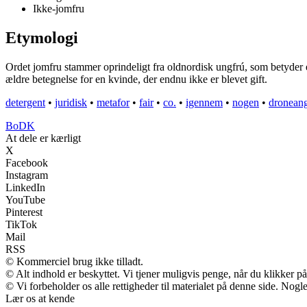
Ikke-jomfru
Etymologi
Ordet jomfru stammer oprindeligt fra oldnordisk ungfrú, som betyder 
ældre betegnelse for en kvinde, der endnu ikke er blevet gift.
detergent
•
juridisk
•
metafor
•
fair
•
co.
•
igennem
•
nogen
•
dronean
BoDK
At dele er kærligt
X
Facebook
Instagram
LinkedIn
YouTube
Pinterest
TikTok
Mail
RSS
© Kommerciel brug ikke tilladt.
© Alt indhold er beskyttet. Vi tjener muligvis penge, når du klikker på
© Vi forbeholder os alle rettigheder til materialet på denne side. Nog
Lær os at kende