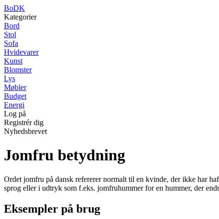
BoDK
Kategorier
Bord
Stol
Sofa
Hvidevarer
Kunst
Blomster
Lys
Møbler
Budget
Energi
Log på
Registrér dig
Nyhedsbrevet
Jomfru betydning
Ordet jomfru på dansk refererer normalt til en kvinde, der ikke har haf
sprog eller i udtryk som f.eks. jomfruhummer for en hummer, der endnu
Eksempler på brug