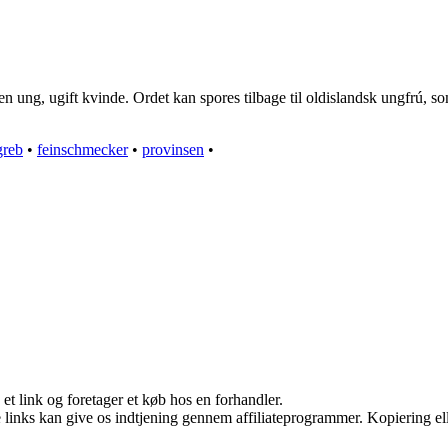
en ung, ugift kvinde. Ordet kan spores tilbage til oldislandsk ungfrú, 
greb
•
feinschmecker
•
provinsen
•
 et link og foretager et køb hos en forhandler.
le links kan give os indtjening gennem affiliateprogrammer. Kopiering ell