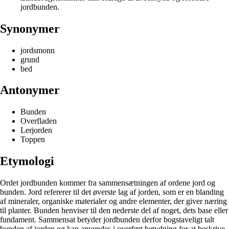
jordbunden.
Synonymer
jordsmonn
grund
bed
Antonymer
Bunden
Overfladen
Lerjorden
Toppen
Etymologi
Ordet jordbunden kommer fra sammensætningen af ordene jord og
bunden. Jord refererer til det øverste lag af jorden, som er en blanding
af mineraler, organiske materialer og andre elementer, der giver næring
til planter. Bunden henviser til den nederste del af noget, dets base eller
fundament. Sammensat betyder jordbunden derfor bogstaveligt talt
bunden af jorden og kan anvendes i overført betydning for at beskrive