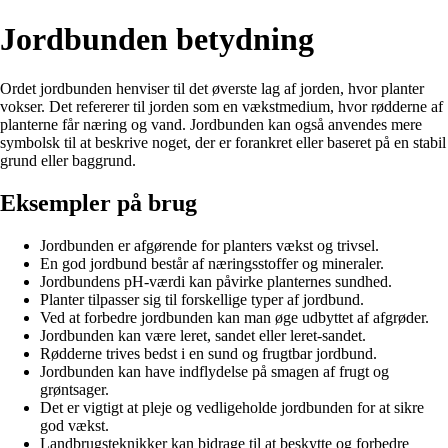
Jordbunden betydning
Ordet jordbunden henviser til det øverste lag af jorden, hvor planter
vokser. Det refererer til jorden som en vækstmedium, hvor rødderne af
planterne får næring og vand. Jordbunden kan også anvendes mere
symbolsk til at beskrive noget, der er forankret eller baseret på en stabil
grund eller baggrund.
Eksempler på brug
Jordbunden er afgørende for planters vækst og trivsel.
En god jordbund består af næringsstoffer og mineraler.
Jordbundens pH-værdi kan påvirke planternes sundhed.
Planter tilpasser sig til forskellige typer af jordbund.
Ved at forbedre jordbunden kan man øge udbyttet af afgrøder.
Jordbunden kan være leret, sandet eller leret-sandet.
Rødderne trives bedst i en sund og frugtbar jordbund.
Jordbunden kan have indflydelse på smagen af frugt og
grøntsager.
Det er vigtigt at pleje og vedligeholde jordbunden for at sikre
god vækst.
Landbrugsteknikker kan bidrage til at beskytte og forbedre