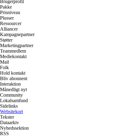
Brugerprofil
Pakke
Prisniveau
Plusser
Ressourcer
Alliancer
Kampagnepartner
Støtter
Marketingpartner
Teammedlem
Mediekontakt
Mail
Folk
Hold kontakt
Bliv abonnent
Interaktion
Månedligt nyt
Community
Lokalsamfund
Sidelinks
Websitekort
Tekster
Dataarkiv
Nyhedssektion
RSS