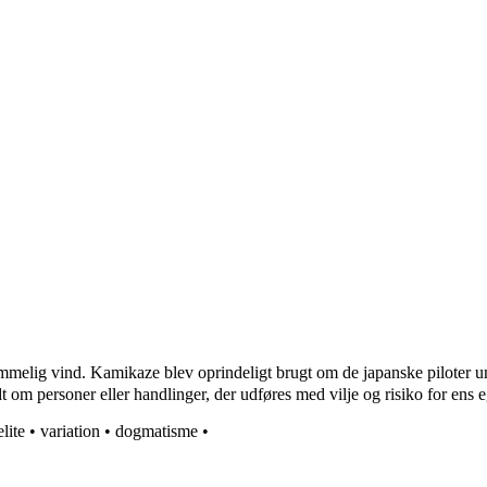
elig vind. Kamikaze blev oprindeligt brugt om de japanske piloter un
t om personer eller handlinger, der udføres med vilje og risiko for ens eg
elite
•
variation
•
dogmatisme
•