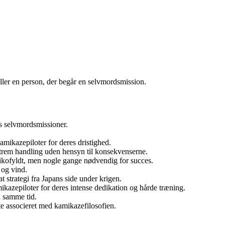
ller en person, der begår en selvmordsmission.
s selvmordsmissioner.
kazepiloter for deres dristighed.
strem handling uden hensyn til konsekvenserne.
ikofyldt, men nogle gange nødvendig for succes.
 og vind.
strategi fra Japans side under krigen.
zepiloter for deres intense dedikation og hårde træning.
 samme tid.
e associeret med kamikazefilosofien.