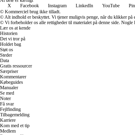
At dele er kærligt
X
Facebook
Instagram
LinkedIn
YouTube
Pin
© Kommerciel brug ikke tilladt.
© Alt indhold er beskyttet. Vi tjener muligvis penge, når du klikker på e
© Vi forbeholder os alle rettigheder til materialet på denne side. Nogle
Lær os at kende
Historien
Det vi tror på
Holdet bag
Støt os
Steder
Data
Gratis ressourcer
Særpriser
Kommentarer
Købeguides
Manualer
Se med
Noter
Få svar
Fejlfinding
Tilbagemelding
Karriere
Kom med et tip
Medlem