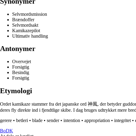
Synonymer
Selvmordsmission
Brændoffer
Selvmordsakt
Kamikazepilot
Ultimativ handling
Antonymer
Overvejet
Forsigtig
Besindig
Forsigtig
Etymologi
Ordet kamikaze stammer fra det japanske ord 神風, der betyder guddomm
deres fly direkte ind i fjendtlige skibe. I dag bruges udtrykket mere bred
gerere
•
betleri
•
blade
•
sender
•
intention
•
appropriation
•
integritet
•
BoDK