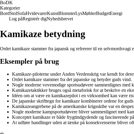
BoDK
Kategorier
Bord
Stol
Sofa
Hvidevarer
Kunst
Blomster
Lys
Møbler
Budget
Energi
Log på
Registrér dig
Nyhedsbrevet
Kamikaze betydning
Ordet kamikaze stammer fra japansk og refererer til en selvmordsvagt e
Eksempler på brug
Kamikaze-piloterne under Anden Verdenskrig var kendt for dere
Ordet kamikaze stammer fra det japanske og betyder guds vind.
Nogle moderne vovemodige sportsudøvere sammenlignes med kami
Kamikazetaktikker bruges også metaforisk for at beskrive en ek
Idéen om at være en kamikazepilot i en virksomhed kan være ris
De japanske skrifttegn for kamikaze kombinerer ordene for guds
Kamikazeangrebene på de amerikanske krigsskibe var en desperat 
Nogle moderne kampsportudøvere bliver sammenlignet med kamika
Konceptet kamikaze er både frygtindgydende og fascinerende på
At udføre handlinger uden at tænke på konsekvenserne bliver oft