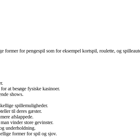
lige former for pengespil som for eksempel kortspil, roulette, og spille
r.
 for at besøge fysiske kasinoer.
dende shows.
skellige spillemuligheder.
ller til deres gæster.
 mere afslappede.
man vinder store gevinster.
 og underholdning.
lige former for spil og sjov.