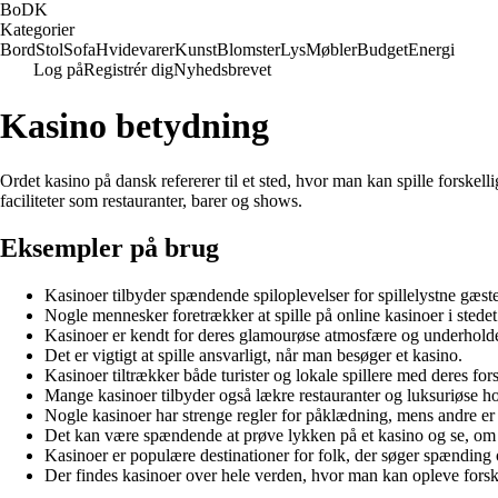
BoDK
Kategorier
Bord
Stol
Sofa
Hvidevarer
Kunst
Blomster
Lys
Møbler
Budget
Energi
Log på
Registrér dig
Nyhedsbrevet
Kasino betydning
Ordet kasino på dansk refererer til et sted, hvor man kan spille forskel
faciliteter som restauranter, barer og shows.
Eksempler på brug
Kasinoer tilbyder spændende spiloplevelser for spillelystne gæste
Nogle mennesker foretrækker at spille på online kasinoer i stedet
Kasinoer er kendt for deres glamourøse atmosfære og underhol
Det er vigtigt at spille ansvarligt, når man besøger et kasino.
Kasinoer tiltrækker både turister og lokale spillere med deres for
Mange kasinoer tilbyder også lækre restauranter og luksuriøse hote
Nogle kasinoer har strenge regler for påklædning, mens andre er
Det kan være spændende at prøve lykken på et kasino og se, om 
Kasinoer er populære destinationer for folk, der søger spænding
Der findes kasinoer over hele verden, hvor man kan opleve forskel