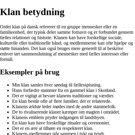
Klan betydning
Ordet klan på dansk refererer til en gruppe mennesker eller en
familieenhed, der typisk deler samme fornavn og er forbundet gennem
fælles relationer og historie. Klanen kan have forskellige sociale,
kulturelle eller traditionelle bånd, og medlemmerne kan ofte hjælpe og
støtte hinanden. Det kan også bruges mere generelt til at beskrive
enhver tæt sammenslutning af mennesker med fælles interesser eller
formål.
Eksempler på brug
Min klan samles hver søndag til fællesspisning.
Hans forfædre stammer fra en gammel klan i Skotland.
Det er vigtigt at bevare klanens traditioner og værdier.
En klan består ofte af flere familier, der er relaterede.
Klanens ældste leder mødes med de andre stammefolk.
De to rivaliserende klaner kæmper om magten i området.
Klanens emblem pryder indgangen til landsbyen.
En klan kan have forskellige ritualer og ceremonier.
Det er en ære at tilhøre en respekteret klan.
Klanens medlemmer står sammen i tykt og tyndt.