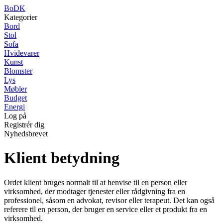
BoDK
Kategorier
Bord
Stol
Sofa
Hvidevarer
Kunst
Blomster
Lys
Møbler
Budget
Energi
Log på
Registrér dig
Nyhedsbrevet
Klient betydning
Ordet klient bruges normalt til at henvise til en person eller
virksomhed, der modtager tjenester eller rådgivning fra en
professionel, såsom en advokat, revisor eller terapeut. Det kan også
referere til en person, der bruger en service eller et produkt fra en
virksomhed.