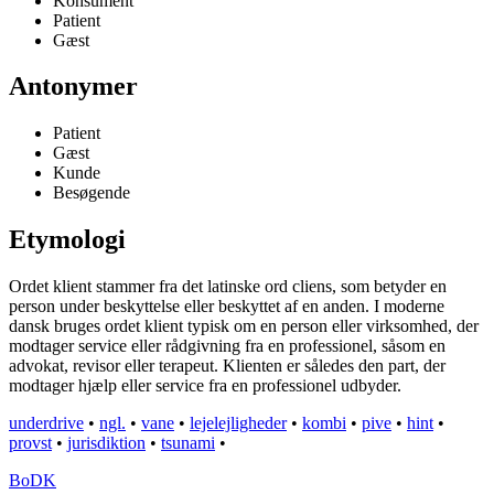
Konsument
Patient
Gæst
Antonymer
Patient
Gæst
Kunde
Besøgende
Etymologi
Ordet klient stammer fra det latinske ord cliens, som betyder en
person under beskyttelse eller beskyttet af en anden. I moderne
dansk bruges ordet klient typisk om en person eller virksomhed, der
modtager service eller rådgivning fra en professionel, såsom en
advokat, revisor eller terapeut. Klienten er således den part, der
modtager hjælp eller service fra en professionel udbyder.
underdrive
•
ngl.
•
vane
•
lejelejligheder
•
kombi
•
pive
•
hint
•
provst
•
jurisdiktion
•
tsunami
•
BoDK