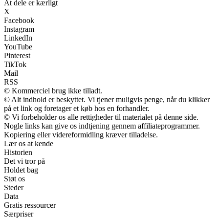
At dele er kærligt
X
Facebook
Instagram
LinkedIn
YouTube
Pinterest
TikTok
Mail
RSS
© Kommerciel brug ikke tilladt.
© Alt indhold er beskyttet. Vi tjener muligvis penge, når du klikker
på et link og foretager et køb hos en forhandler.
© Vi forbeholder os alle rettigheder til materialet på denne side.
Nogle links kan give os indtjening gennem affiliateprogrammer.
Kopiering eller videreformidling kræver tilladelse.
Lær os at kende
Historien
Det vi tror på
Holdet bag
Støt os
Steder
Data
Gratis ressourcer
Særpriser