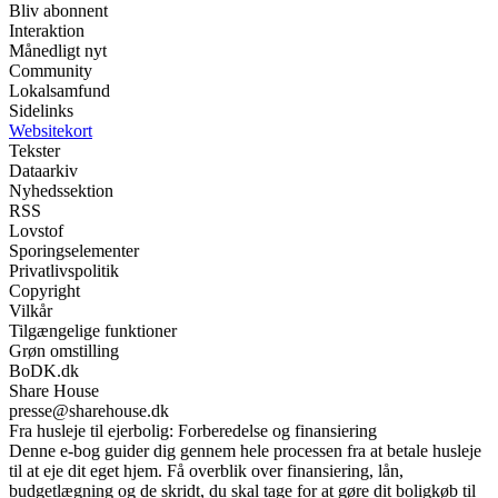
Bliv abonnent
Interaktion
Månedligt nyt
Community
Lokalsamfund
Sidelinks
Websitekort
Tekster
Dataarkiv
Nyhedssektion
RSS
Lovstof
Sporingselementer
Privatlivspolitik
Copyright
Vilkår
Tilgængelige funktioner
Grøn omstilling
BoDK.dk
Share House
presse@sharehouse.dk
Fra husleje til ejerbolig: Forberedelse og finansiering
Denne e-bog guider dig gennem hele processen fra at betale husleje
til at eje dit eget hjem. Få overblik over finansiering, lån,
budgetlægning og de skridt, du skal tage for at gøre dit boligkøb til