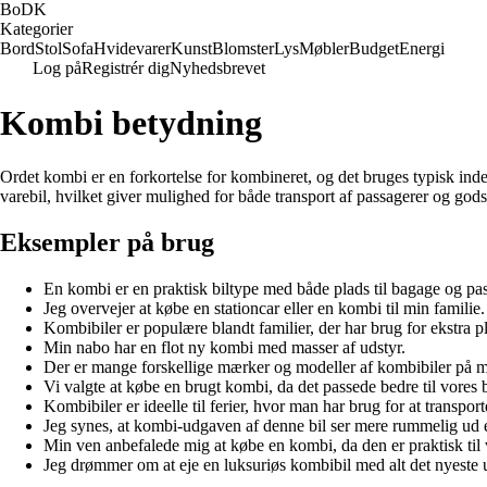
BoDK
Kategorier
Bord
Stol
Sofa
Hvidevarer
Kunst
Blomster
Lys
Møbler
Budget
Energi
Log på
Registrér dig
Nyhedsbrevet
Kombi betydning
Ordet kombi er en forkortelse for kombineret, og det bruges typisk inde
varebil, hvilket giver mulighed for både transport af passagerer og gods
Eksempler på brug
En kombi er en praktisk biltype med både plads til bagage og pas
Jeg overvejer at købe en stationcar eller en kombi til min familie.
Kombibiler er populære blandt familier, der har brug for ekstra p
Min nabo har en flot ny kombi med masser af udstyr.
Der er mange forskellige mærker og modeller af kombibiler på m
Vi valgte at købe en brugt kombi, da det passede bedre til vores 
Kombibiler er ideelle til ferier, hvor man har brug for at transpo
Jeg synes, at kombi-udgaven af denne bil ser mere rummelig ud 
Min ven anbefalede mig at købe en kombi, da den er praktisk til vo
Jeg drømmer om at eje en luksuriøs kombibil med alt det nyeste u