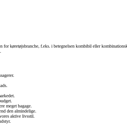
n for køretøjsbranche, f.eks. i betegnelsen kombibil eller kombinationsk
.
sagerer.
lads.
arkedet.
budget.
rtere meget bagage.
end den almindelige.
res aktive livsstil.
dstyr.