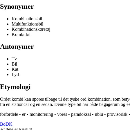
Synonymer
Kombinationsbil
Multifunktionsbil
Kombinationskøretøj
Kombi-bil
Antonymer
Tv
Bil
Kat
Lyd
Etymologi
Ordet kombi kan spores tilbage til det tyske ord kombination, som bety
fra en stationcar og en sedan. Denne type bil har både bagagerum og eks
forfordele
•
er
•
monitorering
•
vores
•
paradoksal
•
ublu
•
provisorisk
BoDK
At dele er kærligt