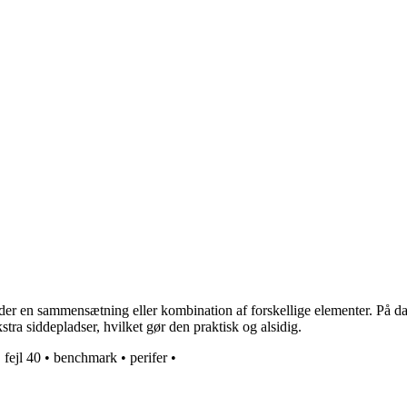
der en sammensætning eller kombination af forskellige elementer. På da
tra siddepladser, hvilket gør den praktisk og alsidig.
•
fejl 40
•
benchmark
•
perifer
•