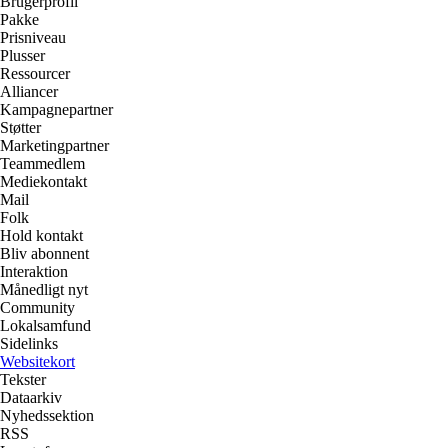
Brugerprofil
Pakke
Prisniveau
Plusser
Ressourcer
Alliancer
Kampagnepartner
Støtter
Marketingpartner
Teammedlem
Mediekontakt
Mail
Folk
Hold kontakt
Bliv abonnent
Interaktion
Månedligt nyt
Community
Lokalsamfund
Sidelinks
Websitekort
Tekster
Dataarkiv
Nyhedssektion
RSS