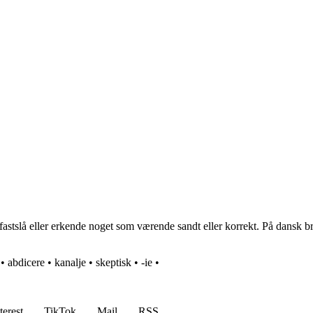
 fastslå eller erkende noget som værende sandt eller korrekt. På dansk br
•
abdicere
•
kanalje
•
skeptisk
•
-ie
•
terest
TikTok
Mail
RSS