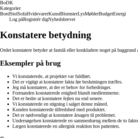
BoDK
Kategorier
Bord
Stol
Sofa
Hvidevarer
Kunst
Blomster
Lys
Møbler
Budget
Energi
Log på
Registrér dig
Nyhedsbrevet
Konstatere betydning
Ordet konstatere betyder at fastslå eller konkludere noget på baggrund a
Eksempler på brug
Vi konstaterede, at projektet var fuldført.
Det er vigtigt at konstatere fakta før beslutningen træffes.
Jeg må konstatere, at der er behov for forbedringer.
Formanden konstaterede enighed blandt medlemmerne.
Det er bedre at konstatere fejlen nu end senere.
Vi konstaterede en stigning i salget denne måned.
Kunden konstaterede tilfredshed med produktet.
Det er nødvendigt at konstatere årsagen til problemet.
Undersøgelsen konstaterede en sammenhæng mellem de to faktor
Lægen konstaterede en allergisk reaktion hos patienten.