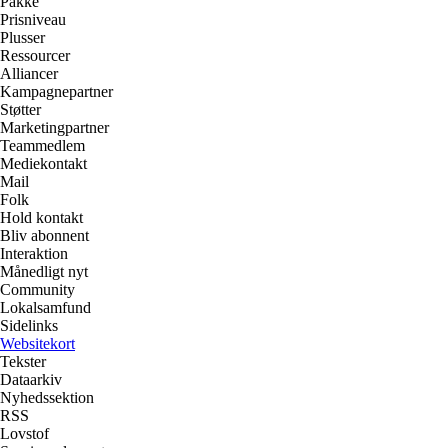
Pakke
Prisniveau
Plusser
Ressourcer
Alliancer
Kampagnepartner
Støtter
Marketingpartner
Teammedlem
Mediekontakt
Mail
Folk
Hold kontakt
Bliv abonnent
Interaktion
Månedligt nyt
Community
Lokalsamfund
Sidelinks
Websitekort
Tekster
Dataarkiv
Nyhedssektion
RSS
Lovstof