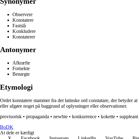
Synonymer
Observere
Konstatere
Fastslå
Konkludere
Konstaterer
Antonymer
Afkræfte
Fornekte
Benægte
Etymologi
Ordet konstatere stammer fra det latinske ord constatare, der betyder at
eller afgøre noget på baggrund af oplysninger eller observationer.
provisorisk
•
propaganda
•
newbie
•
konkurrence
•
kokette
•
suppleant
BoDK
At dele er kærligt
X
Facebook
Instagram
LinkedIn
YouTube
Pin