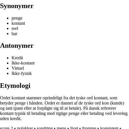
Synonymer
penge
kontant
reel
bar
Antonymer
Kredit
Ikke-kontant
Virtuel
Ikke-fysisk
Etymologi
Ordet kontant stammer oprindeligt fra det tyske ord kontant, som
betyder penge i hånden. Ordet er dannet af de tyske ord kon (kunde)
og tant (pant eller at forpligte sig til at betale). På dansk refererer
kontant typisk til betaling med rigtige penge eller betaling ved levering
uden kredit.
score,2
•
polakker
•
sondring
•
mens
•
livet
•
fromme
•
konsistent
•