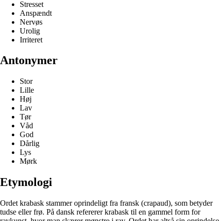
Stresset
Anspændt
Nervøs
Urolig
Irriteret
Antonymer
Stor
Lille
Høj
Lav
Tør
Våd
God
Dårlig
Lys
Mørk
Etymologi
Ordet krabask stammer oprindeligt fra fransk (crapaud), som betyder
tudse eller frø. På dansk refererer krabask til en gammel form for
ravkunst, hvor man skærer mønstre i rav. Ordet har altså sin oprindelse