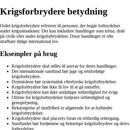
Krigsforbrydere betydning
Ordet krigsforbrydere refererer til personer, der begår forbrydelser
under krigssituationer. Det kan inkludere handlinger som tortur, drab
på civile eller andre krigsforbrydelser. Disse handlinger er ofte
strafbare ifølge international lov.
Eksempler på brug
Krigsforbrydere skal stilles til ansvar for deres handlinger.
Det internationale samfund bør jage og retsforfølge
krigsforbrydere.
Domstolene bør systematisk efterforske krigsforbrydelser.
Krigsforbrydere bør ikke få lov til at gå ustraffet.
Krigsforbrydere kan ikke undslippe retfærdighed for evigt.
Ofrene for krigsforbrydelser fortjener retfærdighed og
genoprejsning.
Bekæmpelse af straffrihed er afgørende for at forhindre
krigsforbrydelser.
Krigsforbrydere skal placeres foran en retfærdig rettergang.
Samfundet bør fordømme og bekæmpe krigsforbrydere og deres
forbrydelser.