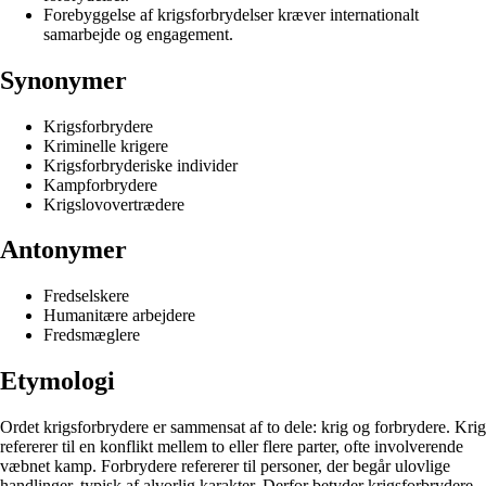
Forebyggelse af krigsforbrydelser kræver internationalt
samarbejde og engagement.
Synonymer
Krigsforbrydere
Kriminelle krigere
Krigsforbryderiske individer
Kampforbrydere
Krigslovovertrædere
Antonymer
Fredselskere
Humanitære arbejdere
Fredsmæglere
Etymologi
Ordet krigsforbrydere er sammensat af to dele: krig og forbrydere. Krig
refererer til en konflikt mellem to eller flere parter, ofte involverende
væbnet kamp. Forbrydere refererer til personer, der begår ulovlige
handlinger, typisk af alvorlig karakter. Derfor betyder krigsforbrydere