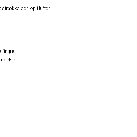
t strække den op i luften.
 fingre.
vægelser.