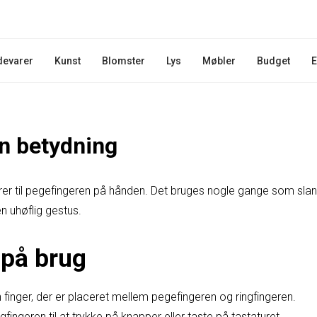
devarer
Kunst
Blomster
Lys
Møbler
Budget
E
n betydning
rer til pegefingeren på hånden. Det bruges nogle gange som slang 
n uhøflig gestus.
på brug
 finger, der er placeret mellem pegefingeren og ringfingeren.
fingeren til at trykke på knapper eller taste på tastaturet.