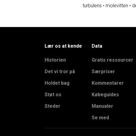
turbulens
•
molevitten
•
d
Lær os at kende
Data
Historien
Gratis ressourcer
Det vi tror på
Særpriser
Holdet bag
Kommentarer
Støt os
Købeguides
Steder
Manualer
Se med