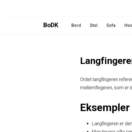
BoDK
Bord
Stol
Sofa
Hvi
Langfingere
Ordet langfingeren refere
mellemfingeren, som er e
Eksempler 
Langfingeren er den
Man bruger ofte lang