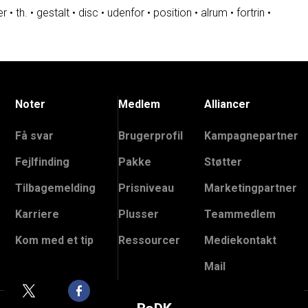
er
•
th.
•
gestalt
•
disc
•
udenfor
•
position
•
alrum
•
fortrin
•
Noter
Medlem
Alliancer
Få svar
Brugerprofil
Kampagnepartner
Fejlfinding
Pakke
Støtter
Tilbagemelding
Prisniveau
Marketingpartner
Karriere
Plusser
Teammedlem
Kom med et tip
Ressourcer
Mediekontakt
Mail